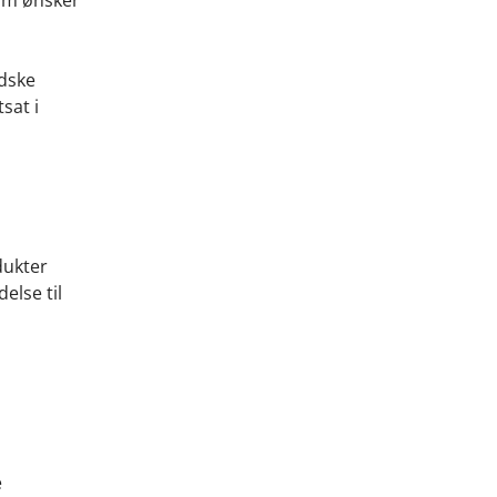
som ønsker
ndske
sat i
dukter
else til
e