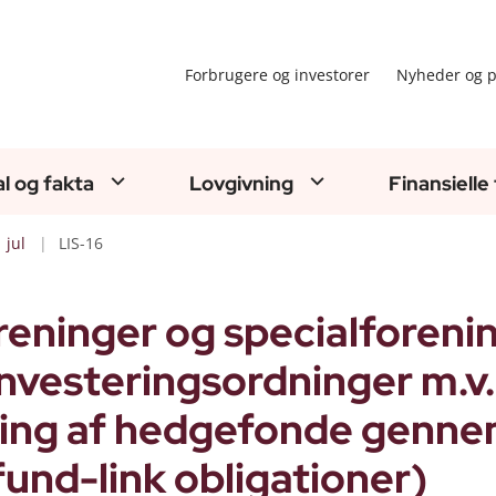
Forbrugere og investorer
Nyheder og p
al og fakta
Lovgivning
Finansielle
jul
LIS-16
reninger og specialforeni
investeringsordninger m.v.
ring af hedgefonde genn
fund-link obligationer)