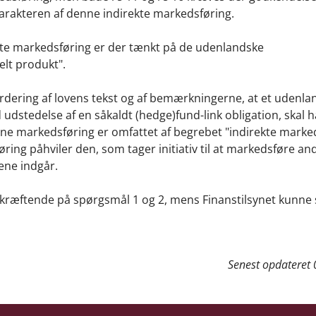
arakteren af denne indirekte markedsføring.
ekte markedsføring er der tænkt på de udenlandske
ielt produkt".
rdering af lovens tekst og af bemærkningerne, at et udenla
 udstedelse af en såkaldt (hedge)fund-link obligation, skal 
nne markedsføring er omfattet af begrebet "indirekte marke
øring påhviler den, som tager initiativ til at markedsføre an
ene indgår.
ekræftende på spørgsmål 1 og 2, mens Finanstilsynet kunne
Senest opdateret