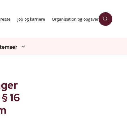
resse
Job og karriere
Organisation og opgaver
 temaer
nger
 § 16
em