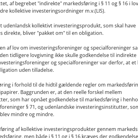
t, af begrebet "indirekte" markedsføring i § 11 og § 16 i lo
re kollektive investeringsordninger m.v.(LIS).
t et udenlandsk kollektivt investeringsprodukt, som skal have
direkte, bliver "pakket om" til en obligation.
sen af lov om investeringsforeninger og specialforeninger s
den tidligere lovgivning ikke skulle godkendelse til indirekte
esteringsforeninger og specialforeninger var derfor, at et k
gation uden tilladelse.
ring i forhold til de hidtil gældende regler om markedsførin
papirer. Baggrunden er, at den reelle forskel mellem
ter, som har opnået godkendelse til markedsføring i henhol
oreninger § 71, og udenlandske investeringsinstitutter, so
, blev mindre og mindre.
edsføring af kollektive investeringsprodukter gennem markeds
edsføring, men både i § 11 og i § 16 kræves der godkendelse 