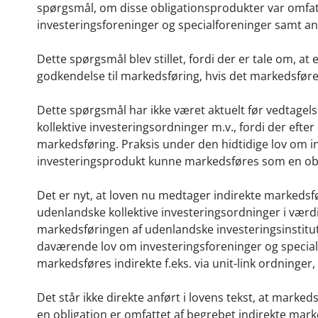
spørgsmål, om disse obligationsprodukter var omfatte
investeringsforeninger og specialforeninger samt and
Dette spørgsmål blev stillet, fordi der er tale om, a
godkendelse til markedsføring, hvis det markedsføres 
Dette spørgsmål har ikke været aktuelt før vedtagel
kollektive investeringsordninger m.v., fordi der efter 
markedsføring. Praksis under den hidtidige lov om inv
investeringsprodukt kunne markedsføres som en obli
Det er nyt, at loven nu medtager indirekte markedsfø
udenlandske kollektive investeringsordninger i værdi
markedsføringen af udenlandske investeringsinstitut
daværende lov om investeringsforeninger og specialf
markedsføres indirekte f.eks. via unit-link ordninger
Det står ikke direkte anført i lovens tekst, at mark
en obligation er omfattet af begrebet indirekte mark