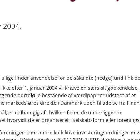
r 2004.
tillige finder anvendelse for de såkaldte (hedge)fund-link ob
 ikke efter 1. januar 2004 vil kræve en særskilt godkendelse
liggende portefølje bestående af værdipapirer udstedt af et
nne markedsføres direkte i Danmark uden tilladelse fra Finans
ål, er uafhængig af i hvilken form, de underliggende
nset hvorvidt de er organiseret i selskabsform eller forening
lforeninger samt andre kollektive investeringsordninger m.v.