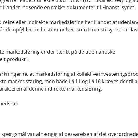
eglerne i Rådets direktiv 85/611/EØF (UCITS-direktivet), og 
r i landet indsende en række dokumenter til Finanstilsynet.
direkte eller indirekte markedsføring her i landet af udenla
 når de opfylder de bestemmelser, som Finanstilsynet har fast
ekte markedsføring er der tænkt på de udenlandske
ielt produkt".
emærkningerne, at markedsføring af kollektive investeringspro
e markedsføring, men både i § 11 og i § 16 kræves der tillad
arakteren af denne indirekte markedsføring.
mhedsråd.
ede spørgsmål var afhængig af besvarelsen af det overordned