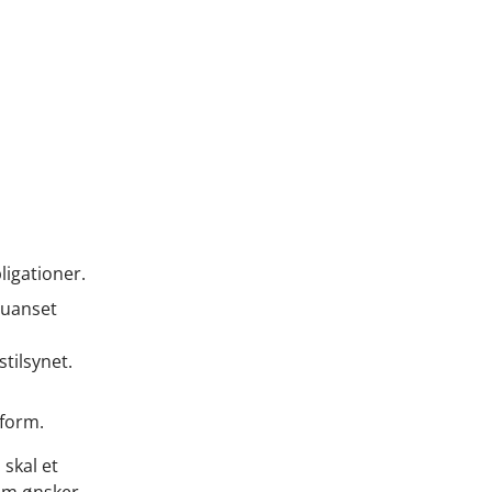
ligationer.
, uanset
tilsynet.
sform.
 skal et