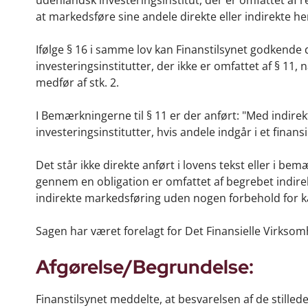
udenlandsk investeringsinstitut, der er omfattet af r
at markedsføre sine andele direkte eller indirekte he
Ifølge § 16 i samme lov kan Finanstilsynet godkende 
investeringsinstitutter, der ikke er omfattet af § 11,
medfør af stk. 2.
I Bemærkningerne til § 11 er der anført: "Med indir
investeringsinstitutter, hvis andele indgår i et finans
Det står ikke direkte anført i lovens tekst eller i b
gennem en obligation er omfattet af begrebet indirekt
indirekte markedsføring uden nogen forbehold for k
Sagen har været forelagt for Det Finansielle Virkso
Afgørelse/Begrundelse:
Finanstilsynet meddelte, at besvarelsen af de still