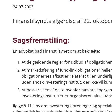
24-07-2003
Finanstilsynets afgørelse af 22. oktobe
Sagsfremstilling:
En advokat bad Finanstilsynet om at bekræfte:
At de gældende regler for udbud af obligationer 
At markedsføring af fund-link obligationer heller
obligationernes afkast er relateret til en under
udenlandsk investeringsinstitut, der ikke vil ku
At besvarelsen af de to ovenfor nævnte spørgsm
investeringsinstitutter er organiseret, altså ua
Ifølge § 11 i lov om investeringsforeninger og specia