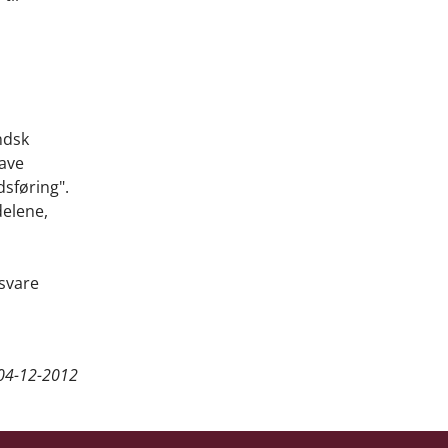
ndsk
have
dsføring".
delene,
 svare
04-12-2012