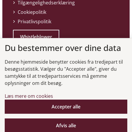
Tilgængelighedserklæring
Cookiepolitik
Privatlivspolitik
Whistleblower
Du bestemmer over dine data
Denne hjemmeside benytter cookies fra tredjepart til
besøgsstatistik. Vælger du "Accepter alle", giver du
samtykke til at tredjepartsservices må gemme
Genveje
oplysninger om dit besøg.
Læs mere om cookies
Gå til virksomhedsregisteret
Accepter alle
Gå til selskabsmeddelelser
English
Afvis alle