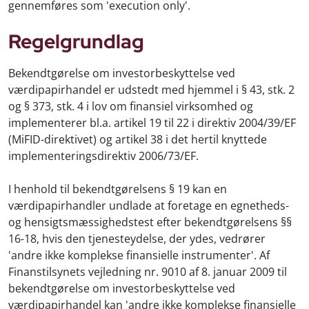
gennemføres som 'execution only'.
Regelgrundlag
Bekendtgørelse om investorbeskyttelse ved
værdipapirhandel er udstedt med hjemmel i § 43, stk. 2
og § 373, stk. 4 i lov om finansiel virksomhed og
implementerer bl.a. artikel 19 til 22 i direktiv 2004/39/EF
(MiFID-direktivet) og artikel 38 i det hertil knyttede
implementeringsdirektiv 2006/73/EF.
I henhold til bekendtgørelsens § 19 kan en
værdipapirhandler undlade at foretage en egnetheds-
og hensigtsmæssighedstest efter bekendtgørelsens §§
16-18, hvis den tjenesteydelse, der ydes, vedrører
'andre ikke komplekse finansielle instrumenter'. Af
Finanstilsynets vejledning nr. 9010 af 8. januar 2009 til
bekendtgørelse om investorbeskyttelse ved
værdipapirhandel kan 'andre ikke komplekse finansielle