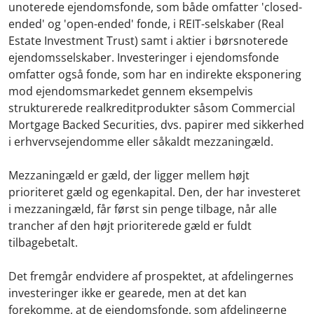
unoterede ejendomsfonde, som både omfatter 'closed-
ended' og 'open-ended' fonde, i REIT-selskaber (Real
Estate Investment Trust) samt i aktier i børsnoterede
ejendomsselskaber. Investeringer i ejendomsfonde
omfatter også fonde, som har en indirekte eksponering
mod ejendomsmarkedet gennem eksempelvis
strukturerede realkreditprodukter såsom Commercial
Mortgage Backed Securities, dvs. papirer med sikkerhed
i erhvervsejendomme eller såkaldt mezzaningæld.
Mezzaningæld er gæld, der ligger mellem højt
prioriteret gæld og egenkapital. Den, der har investeret
i mezzaningæld, får først sin penge tilbage, når alle
trancher af den højt prioriterede gæld er fuldt
tilbagebetalt.
Det fremgår endvidere af prospektet, at afdelingernes
investeringer ikke er gearede, men at det kan
forekomme, at de ejendomsfonde, som afdelingerne