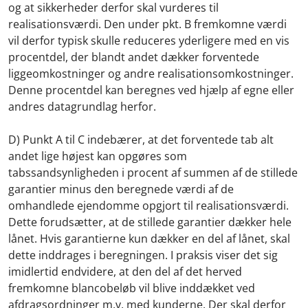
og at sikkerheder derfor skal vurderes til
realisationsværdi. Den under pkt. B fremkomne værdi
vil derfor typisk skulle reduceres yderligere med en vis
procentdel, der blandt andet dækker forventede
liggeomkostninger og andre realisationsomkostninger.
Denne procentdel kan beregnes ved hjælp af egne eller
andres datagrundlag herfor.
D) Punkt A til C indebærer, at det forventede tab alt
andet lige højest kan opgøres som
tabssandsynligheden i procent af summen af de stillede
garantier minus den beregnede værdi af de
omhandlede ejendomme opgjort til realisationsværdi.
Dette forudsætter, at de stillede garantier dækker hele
lånet. Hvis garantierne kun dækker en del af lånet, skal
dette inddrages i beregningen. I praksis viser det sig
imidlertid endvidere, at den del af det herved
fremkomne blancobeløb vil blive inddækket ved
afdragsordninger m.v. med kunderne. Der skal derfor