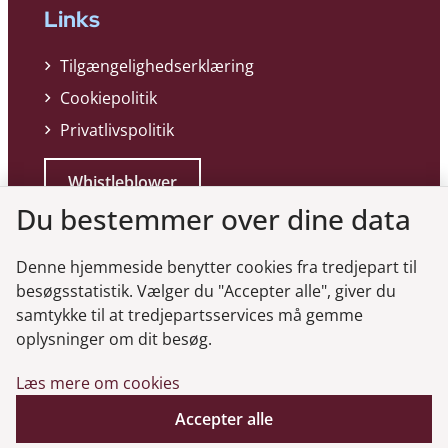
Links
Tilgængelighedserklæring
Cookiepolitik
Privatlivspolitik
Whistleblower
Du bestemmer over dine data
Denne hjemmeside benytter cookies fra tredjepart til
besøgsstatistik. Vælger du "Accepter alle", giver du
samtykke til at tredjepartsservices må gemme
Genveje
oplysninger om dit besøg.
Læs mere om cookies
Gå til virksomhedsregisteret
Accepter alle
Gå til selskabsmeddelelser