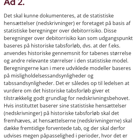
Ad 2.
Det skal kunne dokumenteres, at de statistiske
hensættelser (nedskrivninger) er foretaget på basis af
statistiske beregninger over debitorrisiko. Disse
beregninger over debitorrisiko kan som udgangspunkt
baseres på historiske tabsforløb, dvs. at der f.eks.
anvendes historiske gennemsnit for tabenes størrelse
og andre relevante størrelser i den statistiske model.
Beregningerne kan i mere udviklede modeller baseres
på misligholdelsessandsynligheder og
tabssandsynligheder. Det er således op til ledelsen at
vurdere om det historiske tabsforløb giver et
tilstrækkelig godt grundlag for nedskrivningsbehovet.
Hvis instituttet baserer sine statistiske hensættelser
(nedskrivninger) på historiske tabsforløb skal det
fremhæves, at hensættelserne (nedskrivningerne) skal
dække fremtidige forventede tab, og der skal derfor
udvises megen påpasselighed i perioder, hvor det er