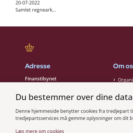
20-07-2022
Samlet regneark...
Adresse
Om os
Finanstilsynet
Organi
Strandgade 29
Strate
1401 København K
Du bestemmer over dine data
Kontak
EAN nummer:
5798000021006
Denne hjemmeside benytter cookies fra tredjepart til 
CVR nummer:
10598184
Modt
tredjepartsservices må gemme oplysninger om dit b
Læs mere om cookies