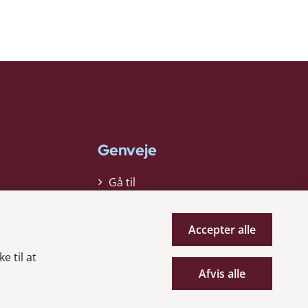
Genveje
Gå til
virksomhedsregisteret
Gå til selskabsmeddelelser
Accepter alle
English
e til at
Afvis alle