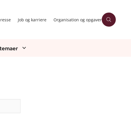
resse
Job og karriere
Organisation og opgaver
 temaer
Søg