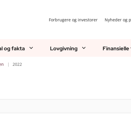
Forbrugere og investorer
Nyheder og p
al og fakta
Lovgivning
Finansielle
en
2022