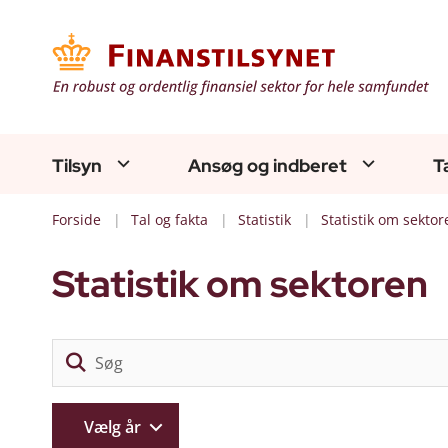
Tilsyn
Ansøg og indberet
T
Forside
Tal og fakta
Statistik
Statistik om sektor
Statistik om sektoren
Vælg år