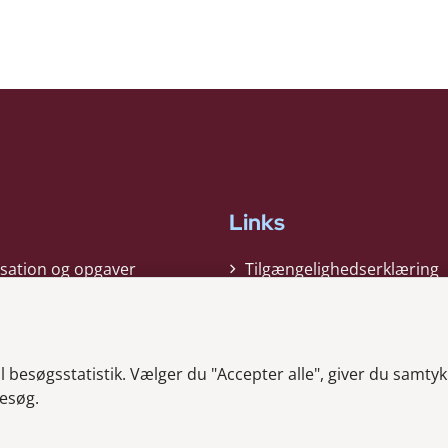
Links
sation og opgaver
Tilgængelighedserklæring
gi
Cookiepolitik
t
Privatlivspolitik
besøgsstatistik. Vælger du "Accepter alle", giver du samtykk
ag nyheder
Whistleblower
esøg.