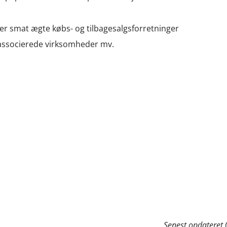
er smat ægte købs- og tilbagesalgsforretninger
associerede virksomheder mv.
Senest opdateret