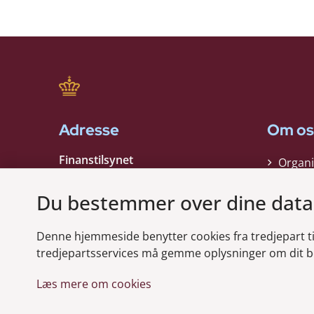
Adresse
Om os
Finanstilsynet
Organi
Strandgade 29
Strate
1401 København K
Du bestemmer over dine data
Kontak
EAN nummer:
5798000021006
Denne hjemmeside benytter cookies fra tredjepart til 
CVR nummer:
10598184
Modt
tredjepartsservices må gemme oplysninger om dit b
Læs mere om cookies