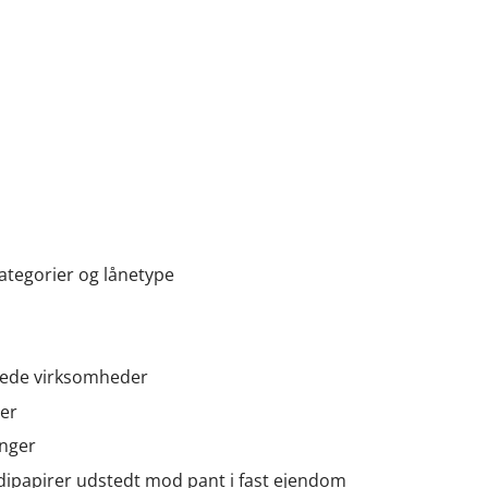
ategorier og lånetype
ierede virksomheder
ver
inger
dipapirer udstedt mod pant i fast ejendom