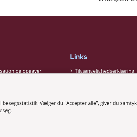
Links
sation og opgaver
Tilgængelighedserklæring
gi
Cookiepolitik
t
Privatlivspolitik
besøgsstatistik. Vælger du "Accepter alle", giver du samtykk
ag nyheder
Whistleblower
esøg.