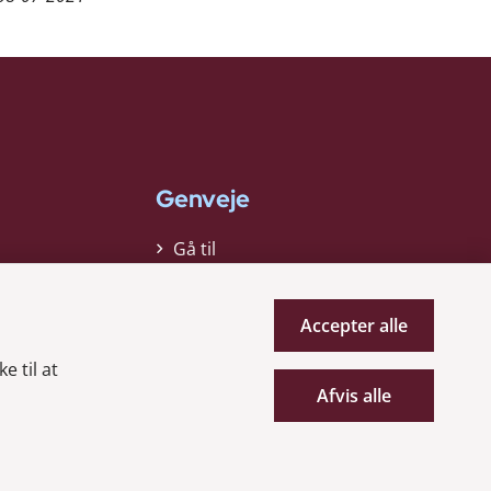
Genveje
Gå til
virksomhedsregisteret
Gå til selskabsmeddelelser
Accepter alle
English
e til at
Afvis alle