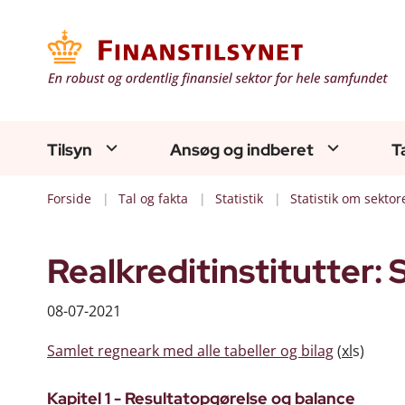
Tilsyn
Ansøg og indberet
T
Forside
Tal og fakta
Statistik
Statistik om sektor
Realkreditinstitutter: 
08-07-2021
Samlet regneark med alle tabeller og bilag
(
xl
s)
Kapitel 1 - Resultatopgørelse og balance