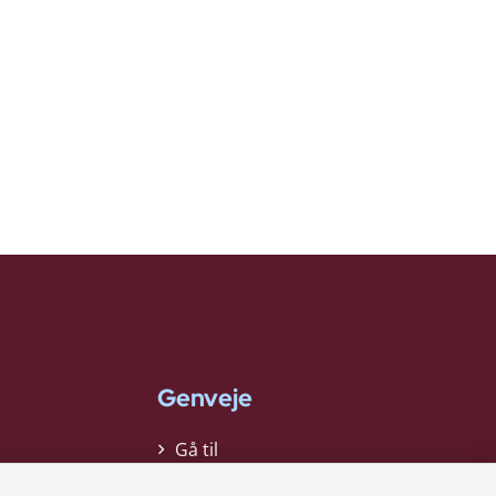
Genveje
Gå til
virksomhedsregisteret