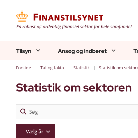
Tilsyn
Ansøg og indberet
T
Forside
Tal og fakta
Statistik
Statistik om sektor
Statistik om sektoren
Vælg år