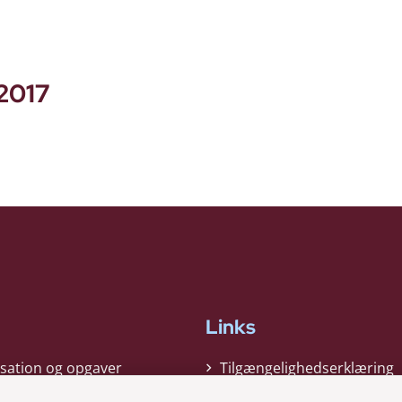
 2017
Links
sation og opgaver
Tilgængelighedserklæring
gi
Cookiepolitik