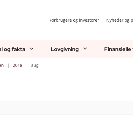
Forbrugere og investorer
Nyheder og p
al og fakta
Lovgivning
Finansielle
en
2018
aug