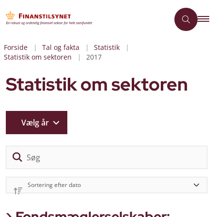
Forside
Tal og fakta
Statistik
Statistik om sektoren
2017
Statistik om sektoren
Vælg år
Sø
Fondsmæglerselskaber: