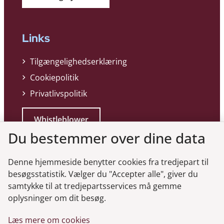
Links
Tilgængelighedserklæring
Cookiepolitik
Privatlivspolitik
Whistleblower
Du bestemmer over dine data
Denne hjemmeside benytter cookies fra tredjepart til
besøgsstatistik. Vælger du "Accepter alle", giver du
samtykke til at tredjepartsservices må gemme
Genveje
oplysninger om dit besøg.
Læs mere om cookies
Gå til virksomhedsregisteret