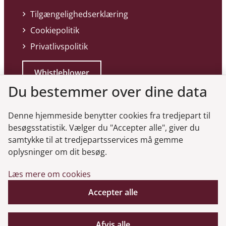
Tilgængelighedserklæring
Cookiepolitik
Privatlivspolitik
Whistleblower
Du bestemmer over dine data
Denne hjemmeside benytter cookies fra tredjepart til
besøgsstatistik. Vælger du "Accepter alle", giver du
samtykke til at tredjepartsservices må gemme
Genveje
oplysninger om dit besøg.
Læs mere om cookies
Gå til virksomhedsregisteret
Accepter alle
Gå til selskabsmeddelelser
English
Afvis alle