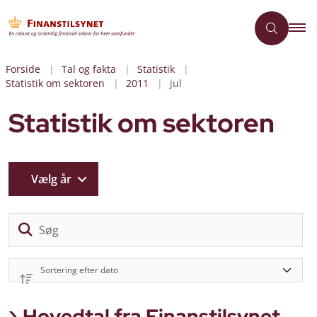
Forside
Tal og fakta
Statistik
Statistik om sektoren
2011
jul
Statistik om sektoren
Vælg år
Sø
Hovedtal fra Finanstilsynet