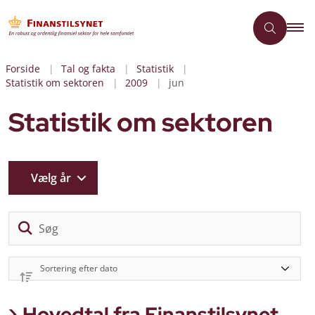
Forside
Tal og fakta
Statistik
Statistik om sektoren
2009
jun
Statistik om sektoren
Vælg år
Sø
Hovedtal fra Finanstilsynet