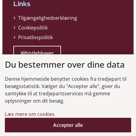
Links
Tilgængelighedserklæring
Cookiepolitik
Privatlivspolitik
Whistleblower
Du bestemmer over dine data
Denne hjemmeside benytter cookies fra tredjepart til
besøgsstatistik. Vælger du "Accepter alle", giver du
samtykke til at tredjepartsservices må gemme
Genveje
oplysninger om dit besøg.
Læs mere om cookies
Gå til virksomhedsregisteret
Gå til selskabsmeddelelser
Accepter alle
English