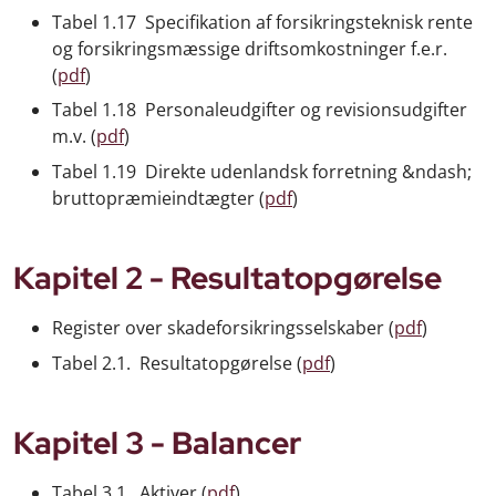
Tabel 1.17 Specifikation af forsikringsteknisk rente
og forsikringsmæssige driftsomkostninger f.e.r.
(
pdf
)
Tabel 1.18 Personaleudgifter og revisionsudgifter
m.v. (
pdf
)
Tabel 1.19 Direkte udenlandsk forretning &ndash;
bruttopræmieindtægter (
pdf
)
Kapitel 2 - Resultatopgørelse
Register over skadeforsikringsselskaber (
pdf
)
Tabel 2.1. Resultatopgørelse (
pdf
)
Kapitel 3 - Balancer
Tabel 3.1. Aktiver (
pdf
)