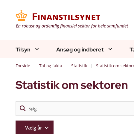
Tilsyn
Ansøg og indberet
T
Forside
Tal og fakta
Statistik
Statistik om sektor
Statistik om sektoren
Vælg år