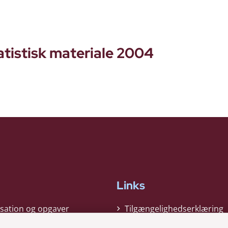
atistisk materiale 2004
Links
sation og opgaver
Tilgængelighedserklæring
gi
Cookiepolitik