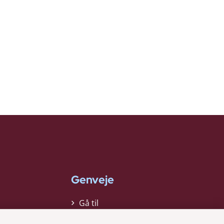
Genveje
Gå til
virksomhedsregisteret