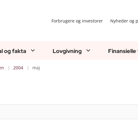
Forbrugere og investorer
Nyheder og p
al og fakta
Lovgivning
Finansielle
en
2004
maj