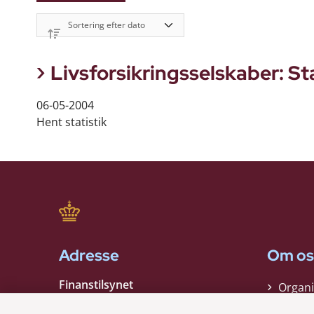
Livsforsikringsselskaber: St
06-05-2004
Hent statistik
Adresse
Om os
Finanstilsynet
Organi
Strandgade 29
Strate