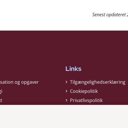
Senest opdateret
Links
sation og opgaver
Tilgængelighedserklæring
gi
Cookiepolitik
t
Privatlivspolitik
ag nyheder
Whistleblower