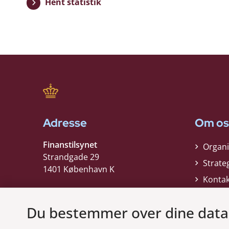
Hent statistik
Adresse
Om os
Finanstilsynet
Organi
Strandgade 29
Strate
1401 København K
Kontak
EAN nummer:
5798000021006
CVR nummer:
10598184
Modt
Du bestemmer over dine data