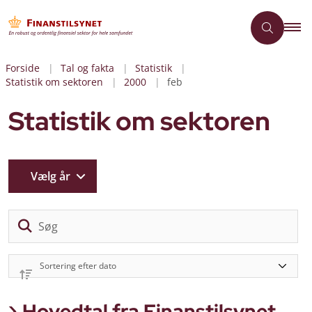
Forside
Tal og fakta
Statistik
Statistik om sektoren
2000
feb
Statistik om sektoren
Vælg år
Sø
Hovedtal fra Finanstilsynet