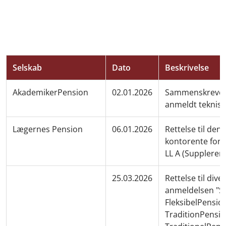
Selskab
Dato
Beskrivelse
AkademikerPension
02.01.2026
Sammenskrevet
anmeldt teknisk
Lægernes Pension
06.01.2026
Rettelse til den
kontorente for 
LL A (Supplerend
25.03.2026
Rettelse til dive
anmeldelsen "Sa
FleksibelPensio
TraditionPensio