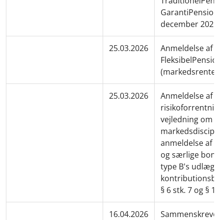
TraditionelPens
GarantiPension"
december 2025
25.03.2026
Anmeldelse af o
FleksibelPensio
(markedsrente)
25.03.2026
Anmeldelse af r
risikoforrentning
vejledning om
markedsdiscipli
anmeldelse af e
og særlige bon
type B's udlæg u
kontributionsb
§ 6 stk. 7 og § 13
16.04.2026
Sammenskrevet