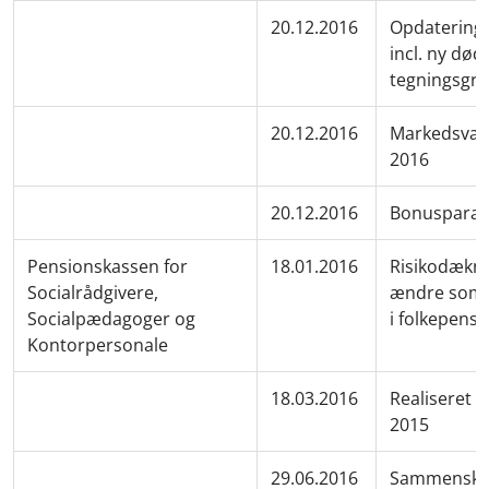
20.12.2016
Opdatering 
incl. ny død
tegningsgr
20.12.2016
Markedsvær
2016
20.12.2016
Bonusparam
Pensionskassen for
18.01.2016
Risikodækn
Socialrådgivere,
ændre som f
Socialpædagoger og
i folkepens
Kontorpersonale
18.03.2016
Realiseret r
2015
29.06.2016
Sammenskriv