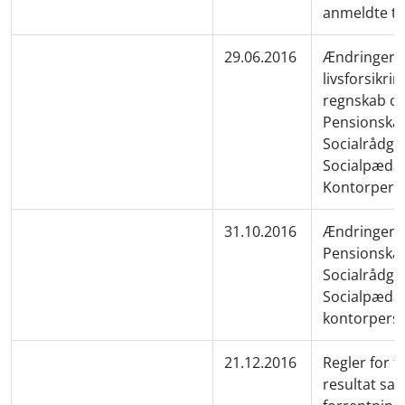
anmeldte te
29.06.2016
Ændringer ti
livsforsikri
regnskab og
Pensionskas
Socialrådgiv
Socialpæda
Kontorpers
31.10.2016
Ændringer ti
Pensionskas
Socialrådgiv
Socialpæda
kontorpers
21.12.2016
Regler for f
resultat sam