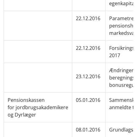
egenkapital
22.12.2016
Parametre v
pensionshen
markedsvæ
22.12.2016
Forsikringst
2017
Ændringer a
23.12.2016
beregnings
bonusregul
Pensionskassen
05.01.2016
Sammenskriv
for jordbrugsakademikere
anmeldte te
og Dyrlæger
08.01.2016
Grundlagsr