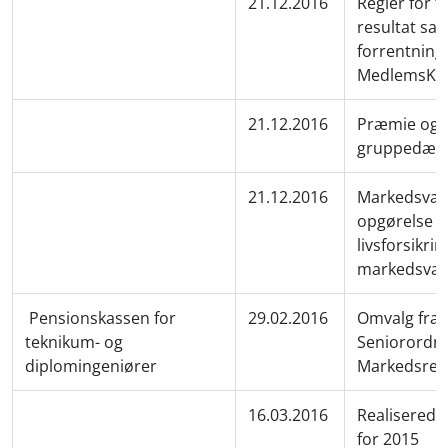
21.12.2016
Regler for f
resultat sam
forrentning 
MedlemsKap
21.12.2016
Præmie og 
gruppedæk
21.12.2016
Markedsvær
opgørelse a
livsforsikri
markedsvæ
Pensionskassen for
29.02.2016
Omvalg fra 
teknikum- og
Seniorordnin
diplomingeniører
Markedsren
16.03.2016
Realiserede
for 2015