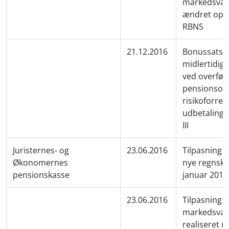
markedsvær
ændret opgø
RBNS
21.12.2016
Bonussatser
midlertidig 
ved overførs
pensionsor
risikoforret
udbetalings
III
Juristernes- og
23.06.2016
Tilpasning a
Økonomernes
nye regnskab
pensionskasse
januar 201
23.06.2016
Tilpasning a
markedsvær
realiseret re