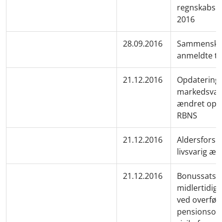
regnskabsreg
2016
28.09.2016
Sammenskriv
anmeldte te
21.12.2016
Opdatering 
markedsvær
ændret opgø
RBNS
21.12.2016
Aldersforsik
livsvarig æ
21.12.2016
Bonussatser
midlertidig 
ved overførs
pensionsor