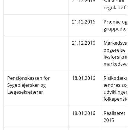
21.12.2016
Satser for 
regulativ f
21.12.2016
Præmie og 
gruppedæk
21.12.2016
Markedsvær
opgørelse a
livsforsikri
markedsvæ
Pensionskassen for
18.01.2016
Risikodækn
Sygeplejersker og
ændres som 
Lægesekretærer
udviklingen 
folkepensi
18.01.2016
Realiseret r
2015