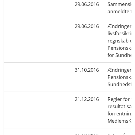
29.06.2016
Sammenskriv
anmeldte te
29.06.2016
Ændringer ti
livsforsikri
regnskab og
Pensionska
for Sundhed
31.10.2016
Ændringer ti
Pensionskas
Sundhedsfa
21.12.2016
Regler for f
resultat sam
forrentning 
MedlemsKap