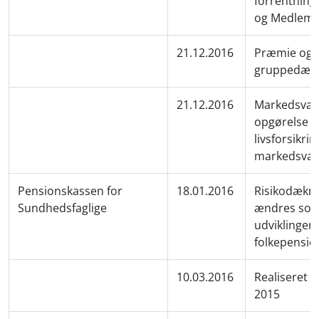
forrentning 
og Medlems
21.12.2016
Præmie og 
gruppedæk
21.12.2016
Markedsvær
opgørelse a
livsforsikri
markedsvæ
Pensionskassen for
18.01.2016
Risikodækn
Sundhedsfaglige
ændres som 
udviklingen 
folkepensio
10.03.2016
Realiseret r
2015