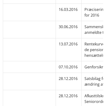
16.03.2016
Præcisering 
for 2016
30.06.2016
Sammenskriv
anmeldte te
13.07.2016
Rentekurve 
de pension
hensættels
07.10.2016
Genforsikri
28.12.2016
Satsbilag f
ændring af 
28.12.2016
Afkasttilskri
Seniorordn