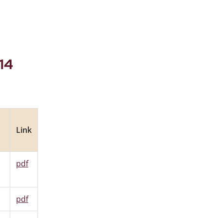
14
Link
pdf
pdf