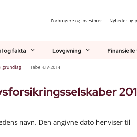
Forbrugere og investorer
Nyheder og p
al og fakta
Lovgivning
Finansielle
sk grundlag
Tabel-LIV-2014
ivsforsikringsselskaber 20
edens navn. Den angivne dato henviser til