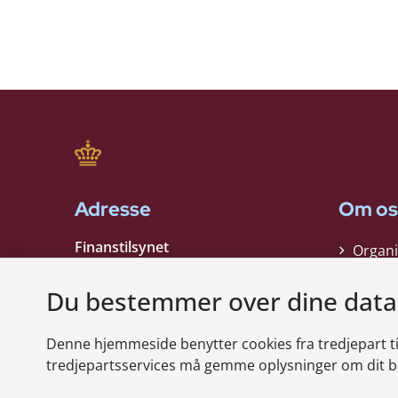
Adresse
Om os
Finanstilsynet
Organi
Strandgade 29
Strate
1401 København K
Du bestemmer over dine data
Kontak
EAN nummer:
5798000021006
Denne hjemmeside benytter cookies fra tredjepart til 
CVR nummer:
10598184
Modt
tredjepartsservices må gemme oplysninger om dit b