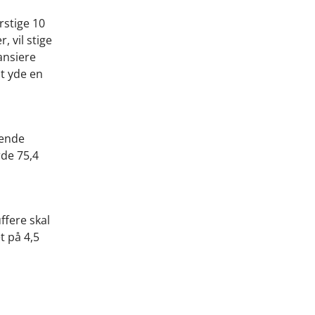
rstige 10
, vil stige
ansiere
at yde en
rende
rde 75,4
ffere skal
t på 4,5