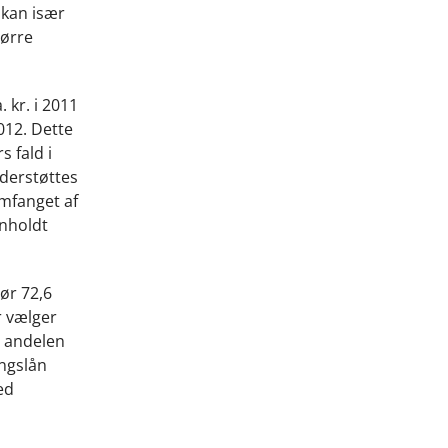
n kan især
tørre
 kr. i 2011
012. Dette
 fald i
nderstøttes
 omfanget af
enholdt
gør 72,6
r vælger
t andelen
ingslån
ed