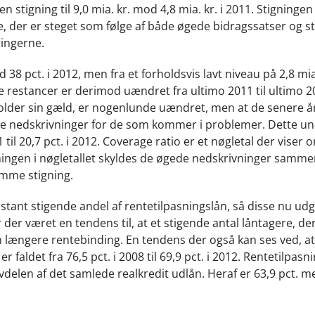
en stigning til 9,0 mia. kr. mod 4,8 mia. kr. i 2011. Stigninge
e, der er steget som følge af både øgede bidragssatser og s
ringerne.
38 pct. i 2012, men fra et forholdsvis lavt niveau på 2,8 mia.
lede restancer er derimod uændret fra ultimo 2011 til ultimo 2
holder sin gæld, er nogenlunde uændret, men at de senere års
jere nedskrivninger for de som kommer i problemer. Dette u
1 til 20,7 pct. i 2012. Coverage ratio er et nøgletal der viser
igningen i nøgletallet skyldes de øgede nedskrivninger samm
amme stigning.
nstant stigende andel af rentetilpasningslån, så disse nu ud
 der været en tendens til, at et stigende antal låntagere, de
en længere rentebinding. En tendens der også kan ses ved, a
 faldet fra 76,5 pct. i 2008 til 69,9 pct. i 2012. Rentetilpasn
vdelen af det samlede realkredit udlån. Heraf er 63,9 pct. m