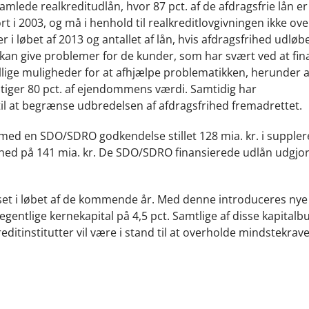
mlede realkreditudlån, hvor 87 pct. af de afdragsfrie lån er
rt i 2003, og må i henhold til realkreditlovgivningen ikke ove
er i løbet af 2013 og antallet af lån, hvis afdragsfrihed udløber
kan give problemer for de kunder, som har svært ved at fin
ellige muligheder for at afhjælpe problematikken, herunder 
rstiger 80 pct. af ejendommens værdi. Samtidig har
 til at begrænse udbredelsen af afdragsfrihed fremadrettet.
 med en SDO/SDRO godkendelse stillet 128 mia. kr. i supple
rhed på 141 mia. kr. De SDO/SDRO finansierede udlån udgjo
aset i løbet af de kommende år. Med denne introduceres nye
gentlige kernekapital på 4,5 pct. Samtlige af disse kapitalbu
ditinstitutter vil være i stand til at overholde mindstekrave