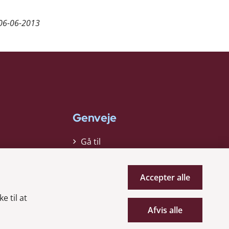
06-06-2013
Genveje
Gå til
virksomhedsregisteret
Gå til selskabsmeddelelser
Accepter alle
English
e til at
Afvis alle