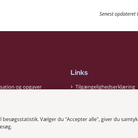
Senest opdateret
Links
sation og opgaver
Tilgængelighedserklæring
gi
Cookiepolitik
t
Privatlivspolitik
besøgsstatistik. Vælger du "Accepter alle", giver du samtykk
ag nyheder
Whistleblower
esøg.