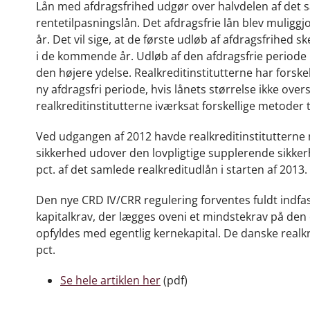
Lån med afdragsfrihed udgør over halvdelen af det sa
rentetilpasningslån. Det afdragsfrie lån blev muliggjo
år. Det vil sige, at de første udløb af afdragsfrihed sk
i de kommende år. Udløb af den afdragsfrie periode 
den højere ydelse. Realkreditinstitutterne har forsk
ny afdragsfri periode, hvis lånets størrelse ikke ove
realkreditinstitutterne iværksat forskellige metoder
Ved udgangen af 2012 havde realkreditinstitutterne
sikkerhed udover den lovpligtige supplerende sikke
pct. af det samlede realkreditudlån i starten af 2013.
Den nye CRD IV/CRR regulering forventes fuldt indf
kapitalkrav, der lægges oveni et mindstekrav på den e
opfyldes med egentlig kernekapital. De danske realkre
pct.
Se hele artiklen her
(pdf)