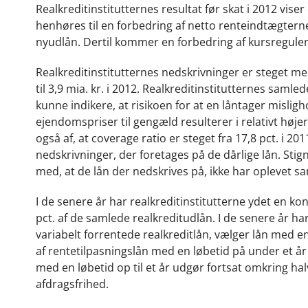
Realkreditinstitutternes resultat før skat i 2012 viser 
henhøres til en forbedring af netto renteindtægtern
nyudlån. Dertil kommer en forbedring af kursregule
Realkreditinstitutternes nedskrivninger er steget med 
til 3,9 mia. kr. i 2012. Realkreditinstitutternes sam
kunne indikere, at risikoen for at en låntager mislig
ejendomspriser til gengæld resulterer i relativt hø
også af, at coverage ratio er steget fra 17,8 pct. i 201
nedskrivninger, der foretages på de dårlige lån. St
med, at de lån der nedskrives på, ikke har oplevet s
I de senere år har realkreditinstitutterne ydet en ko
pct. af de samlede realkreditudlån. I de senere år har
variabelt forrentede realkreditlån, vælger lån med 
af rentetilpasningslån med en løbetid på under et år er
med en løbetid op til et år udgør fortsat omkring hal
afdragsfrihed.