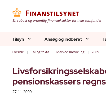
Tilsyn
Ansøg og indberet
T
Forside
Tal og fakta
Markedsudvikling
2009
Livsforsikringsselska
pensionskassers regns
27-11-2009