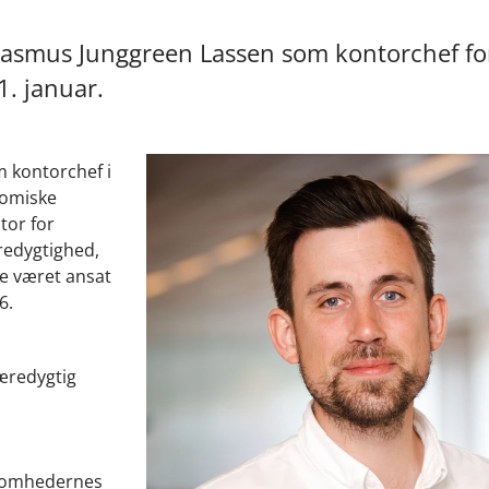
 Rasmus Junggreen Lassen som kontorchef fo
1. januar.
 kontorchef i
nomiske
tor for
redygtighed,
re været ansat
6.
æredygtig
ksomhedernes