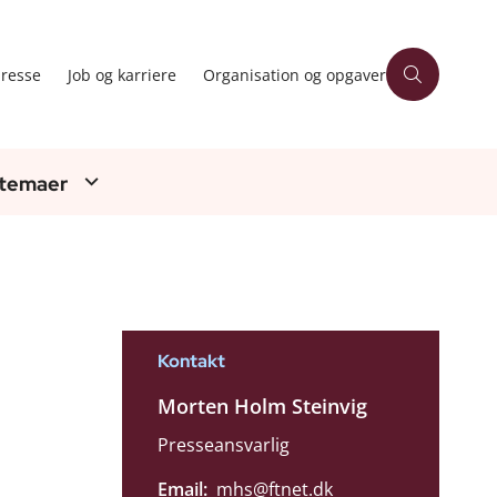
resse
Job og karriere
Organisation og opgaver
 temaer
Kontakt
Morten Holm Steinvig
Presseansvarlig
Email:
mhs@ftnet.dk