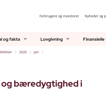
Forbrugere og investorer
Nyheder og p
al og fakta
Lovgivning
Finansielle
elelser
2026
jan
 og bæredygtighed i