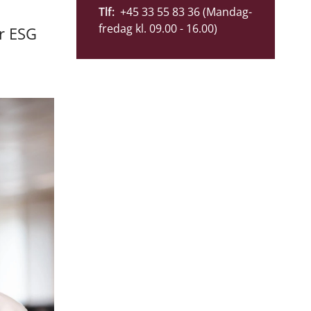
Tlf:
+45 33 55 83 36 (Mandag-
fredag kl. 09.00 - 16.00)
r ESG