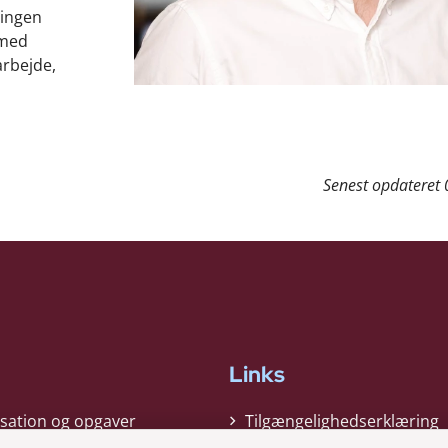
ningen
 med
arbejde,
Senest opdateret
Links
sation og opgaver
Tilgængelighedserklæring