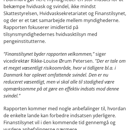
bekæmpe hvidvask og svindel, ikke mindst
Skattestyrelsen, Hvidvasksekretariatet og Finanstilsynet,
og der er et tæt samarbejde mellem myndighederne.
Rapporten fokuserer imidlertid på
tilsynsmyndighedernes hvidvasktilsyn med
pengeinstitutterne.
”Finanstilsynet byder rapporten velkommen,”
siger
vicedirektør Rikke-Louise Ørum Petersen.
"Der er tale om
et meget væsentligt risikoområde, hvor vi tidligere bl.a. i
Danmark har oplevet omfattende svindel. Den er nu
reduceret væsentligt, men vi skal alle til stadighed være
opmærksomme på at gøre en effektiv indsats mod denne
svindel.”
Rapporten kommer med nogle anbefalinger til, hvordan
de enkelte lande kan forbedre indsatsen yderligere.
Finanstilsynet vil i den kommende tid gennemgå og
vurdere anbefalingerne nærmere.