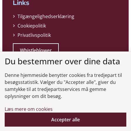
Links
Tilgængelighedserklæring
Cookiepolitik
Privatlivspolitik
Whistleblower
Du bestemmer over dine data
Denne hjemmeside benytter cookies fra tredjepart til
besøgsstatistik. Vælger du "Accepter alle", giver du
samtykke til at tredjepartsservices må gemme
Genveje
oplysninger om dit besøg.
Læs mere om cookies
Gå til virksomhedsregisteret
Gå til selskabsmeddelelser
Accepter alle
English