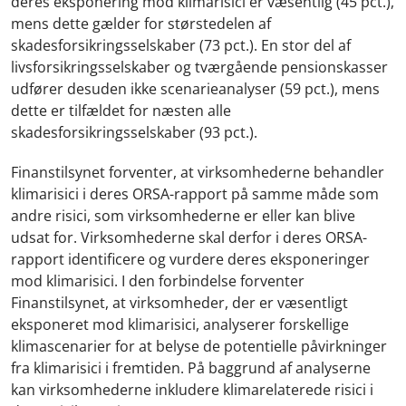
deres eksponering mod klimarisici er væsentlig (45 pct.),
mens dette gælder for størstedelen af
skadesforsikringsselskaber (73 pct.). En stor del af
livsforsikringsselskaber og tværgående pensionskasser
udfører desuden ikke scenarieanalyser (59 pct.), mens
dette er tilfældet for næsten alle
skadesforsikringsselskaber (93 pct.).
Finanstilsynet forventer, at virksomhederne behandler
klimarisici i deres ORSA-rapport på samme måde som
andre risici, som virksomhederne er eller kan blive
udsat for. Virksomhederne skal derfor i deres ORSA-
rapport identificere og vurdere deres eksponeringer
mod klimarisici. I den forbindelse forventer
Finanstilsynet, at virksomheder, der er væsentligt
eksponeret mod klimarisici, analyserer forskellige
klimascenarier for at belyse de potentielle påvirkninger
fra klimarisici i fremtiden. På baggrund af analyserne
kan virksomhederne inkludere klimarelaterede risici i