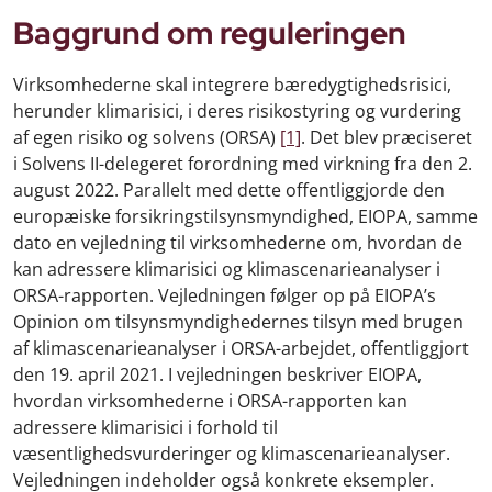
Baggrund om reguleringen
Virksomhederne skal integrere bæredygtighedsrisici,
herunder klimarisici, i deres risikostyring og vurdering
af egen risiko og solvens (ORSA)
[1]
. Det blev præciseret
i Solvens II-delegeret forordning med virkning fra den 2.
august 2022. Parallelt med dette offentliggjorde den
europæiske forsikringstilsynsmyndighed, EIOPA, samme
dato en vejledning til virksomhederne om, hvordan de
kan adressere klimarisici og klimascenarieanalyser i
ORSA-rapporten. Vejledningen følger op på EIOPA’s
Opinion om tilsynsmyndighedernes tilsyn med brugen
af klimascenarieanalyser i ORSA-arbejdet, offentliggjort
den 19. april 2021. I vejledningen beskriver EIOPA,
hvordan virksomhederne i ORSA-rapporten kan
adressere klimarisici i forhold til
væsentlighedsvurderinger og klimascenarieanalyser.
Vejledningen indeholder også konkrete eksempler.