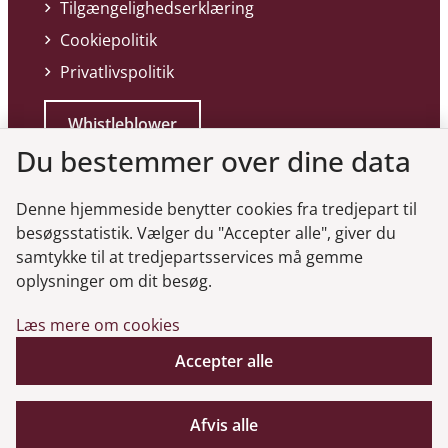
Tilgængelighedserklæring
Cookiepolitik
Privatlivspolitik
Whistleblower
Du bestemmer over dine data
Denne hjemmeside benytter cookies fra tredjepart til
besøgsstatistik. Vælger du "Accepter alle", giver du
samtykke til at tredjepartsservices må gemme
Genveje
oplysninger om dit besøg.
Læs mere om cookies
Gå til virksomhedsregisteret
Accepter alle
Gå til selskabsmeddelelser
English
Afvis alle