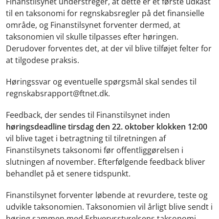
Finanstilsynet understreger, at dette er et første udkast
til en taksonomi for regnskabsregler på det finansielle
område, og Finanstilsynet forventer dermed, at
taksonomien vil skulle tilpasses efter høringen.
Derudover forventes det, at der vil blive tilføjet felter for
at tilgodese praksis.
Høringssvar og eventuelle spørgsmål skal sendes til
regnskabsrapport@ftnet.dk.
Feedback, der sendes til Finanstilsynet inden
høringsdeadline tirsdag den 22. oktober klokken 12:00
vil blive taget i betragtning til tilretningen af
Finanstilsynets taksonomi før offentliggørelsen i
slutningen af november. Efterfølgende feedback bliver
behandlet på et senere tidspunkt.
Finanstilsynet forventer løbende at revurdere, teste og
udvikle taksonomien. Taksonomien vil årligt blive sendt i
høring sammen med Erhvervsstyrelsens taksonomi.