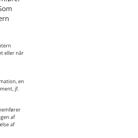
 Som
ern
ntern
t eller når
mation, en
ment, jf.
nnemfører
ngen af
else af