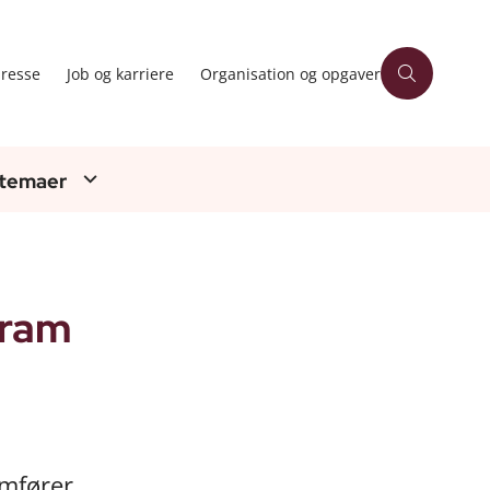
resse
Job og karriere
Organisation og opgaver
 temaer
gram
emfører