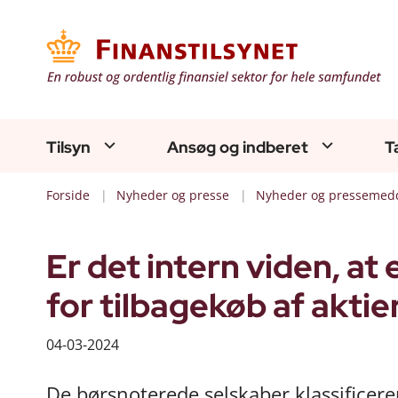
Tilsyn
Ansøg og indberet
T
Forside
Nyheder og presse
Nyheder og pressemedd
Er det intern viden, at
for tilbagekøb af aktie
04-03-2024
De børsnoterede selskaber klassificere