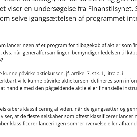
et viser en undersøgelse fra Finanstilsynet.
om selve igangsættelsen af programmet int
om lanceringen af et program for tilbagekøb af aktier som ’i
er’, dvs. når generalforsamlingen bemyndiger ledelsen til købe
b?
ne påvirke aktiekursen, jf. artikel 7, stk. 1, litra a, i
bart ville kunne påvirke aktiekursen, defineres som infor
m at handle med den pågældende aktie eller finansielle instru
lskabers klassificering af viden, når de igangsætter og ge
ser, at de fleste selskaber som oftest klassificerer lanceri
aber klassificerer lanceringen som ’erhvervelse eller afhænd