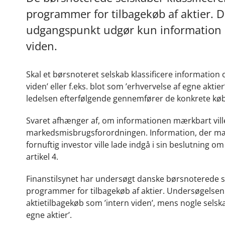
programmer for tilbagekøb af aktier. D
udgangspunkt udgør kun information 
viden.
Skal et børsnoteret selskab klassificere information 
viden’ eller f.eks. blot som ’erhvervelse af egne akti
ledelsen efterfølgende gennemfører de konkrete kø
Svaret afhænger af, om informationen mærkbart ville kun
markedsmisbrugsforordningen. Information, der mærk
fornuftig investor ville lade indgå i sin beslutning o
artikel 4.
Finanstilsynet har undersøgt danske børsnoterede se
programmer for tilbagekøb af aktier. Undersøgelsen vi
aktietilbagekøb som ’intern viden’, mens nogle selsk
egne aktier’.