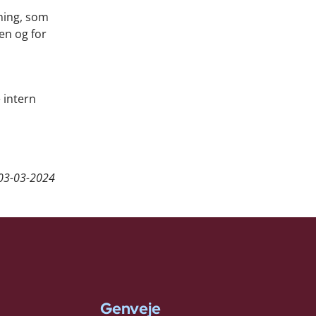
ning, som
en og for
 intern
03-03-2024
Genveje