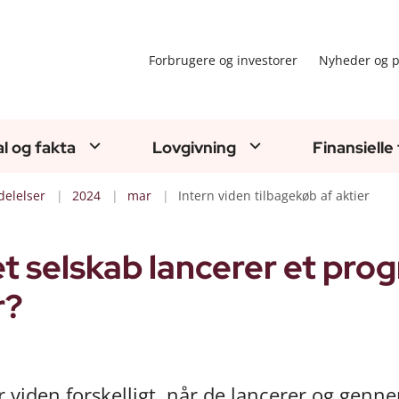
Forbrugere og investorer
Nyheder og p
al og fakta
Lovgivning
Finansielle
elelser
2024
mar
Intern viden tilbagekøb af aktier
 et selskab lancerer et pro
r?
r viden forskelligt, når de lancerer og genn