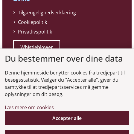
Tilgængelighedserklæring
Cookiepolitik
Privatlivspolitik
Whistleblower
Du bestemmer over dine data
Denne hjemmeside benytter cookies fra tredjepart til
besøgsstatistik. Vælger du "Accepter alle", giver du
samtykke til at tredjepartsservices må gemme
Genveje
oplysninger om dit besøg.
Læs mere om cookies
Gå til virksomhedsregisteret
Gå til selskabsmeddelelser
Accepter alle
English