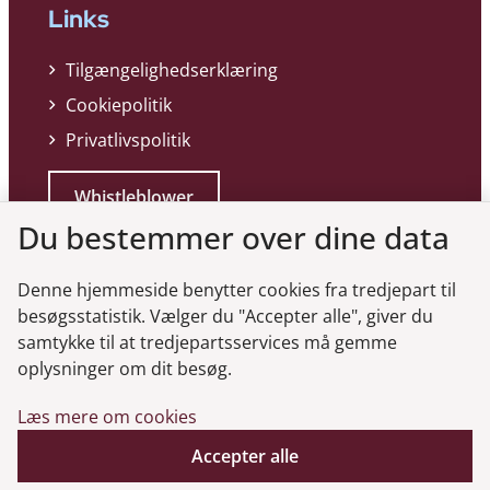
Links
Tilgængelighedserklæring
Cookiepolitik
Privatlivspolitik
Whistleblower
Du bestemmer over dine data
Denne hjemmeside benytter cookies fra tredjepart til
besøgsstatistik. Vælger du "Accepter alle", giver du
samtykke til at tredjepartsservices må gemme
Genveje
oplysninger om dit besøg.
Læs mere om cookies
Gå til virksomhedsregisteret
Gå til selskabsmeddelelser
Accepter alle