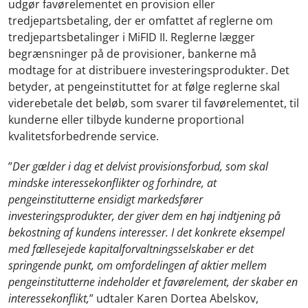
udgør favørelementet en provision eller
tredjepartsbetaling, der er omfattet af reglerne om
tredjepartsbetalinger i MiFID II. Reglerne lægger
begrænsninger på de provisioner, bankerne må
modtage for at distribuere investeringsprodukter. Det
betyder, at pengeinstituttet for at følge reglerne skal
viderebetale det beløb, som svarer til favørelementet, til
kunderne eller tilbyde kunderne proportional
kvalitetsforbedrende service.
”
Der gælder i dag et delvist provisionsforbud, som skal
mindske interessekonflikter og forhindre, at
pengeinstitutterne ensidigt markedsfører
investeringsprodukter, der giver dem en høj indtjening på
bekostning af kundens interesser. I det konkrete eksempel
med fællesejede kapitalforvaltningsselskaber er det
springende punkt, om omfordelingen af aktier mellem
pengeinstitutterne indeholder et favørelement, der skaber en
interessekonflikt,
” udtaler Karen Dortea Abelskov,