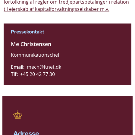
fortolkning af regler om tredjepartsbetalinger i relation
til ejerskab af kapitalforvaltningsselskaber m.v.
Pressekontakt
Me Christensen
Kommunikationschef
Email:
mech@ftnet.dk
Tlf:
+45 20 42 77 30
Adresse