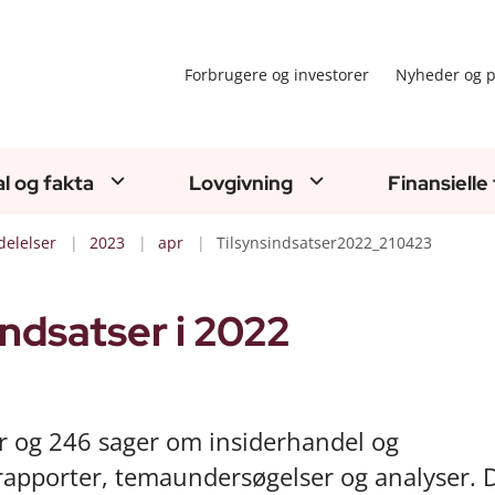
Forbrugere og investorer
Nyheder og p
al og fakta
Lovgivning
Finansielle
elelser
2023
apr
Tilsynsindsatser2022_210423
indsatser i 2022
er og 246 sager om insiderhandel og
pporter, temaundersøgelser og analyser. D