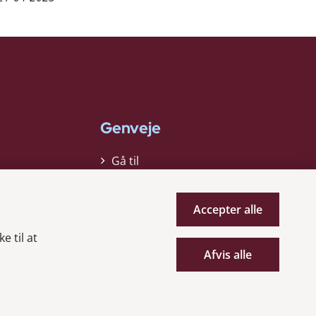
Genveje
Gå til
virksomhedsregisteret
Gå til selskabsmeddelelser
Accepter alle
English
e til at
Afvis alle