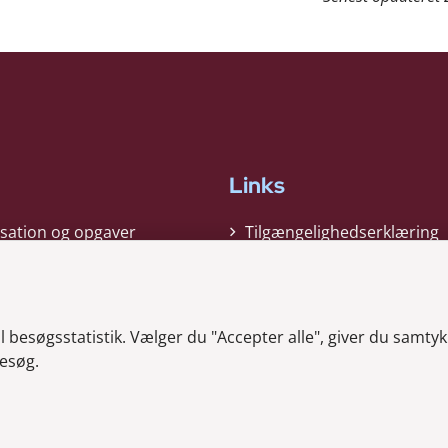
Links
sation og opgaver
Tilgængelighedserklæring
gi
Cookiepolitik
t
Privatlivspolitik
besøgsstatistik. Vælger du "Accepter alle", giver du samtykk
ag nyheder
Whistleblower
esøg.