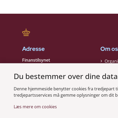
Adresse
Om os
Finanstilsynet
Organi
Strandgade 29
Strate
1401 København K
Du bestemmer over dine data
Kontak
EAN nummer:
5798000021006
Denne hjemmeside benytter cookies fra tredjepart til 
CVR nummer:
10598184
Modt
tredjepartsservices må gemme oplysninger om dit b
Læs mere om cookies