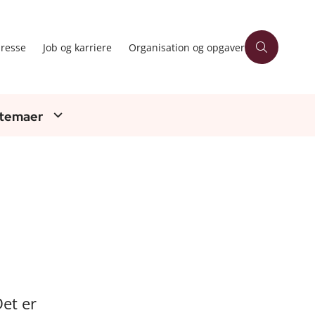
resse
Job og karriere
Organisation og opgaver
 temaer
et er