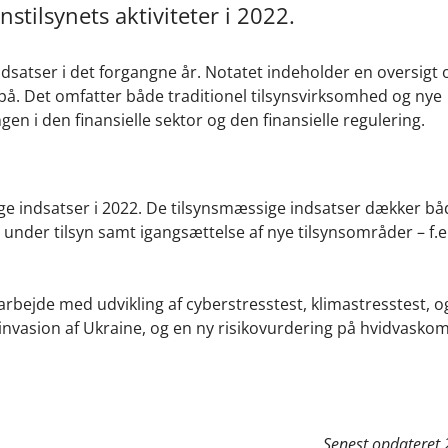
stilsynets aktiviteter i 2022.
indsatser i det forgangne år. Notatet indeholder en oversigt
us på. Det omfatter både traditionel tilsynsvirksomhed og nye
en i den finansielle sektor og den finansielle regulering.
ige indsatser i 2022. De tilsynsmæssige indsatser dækker bå
 under tilsyn samt igangsættelse af nye tilsynsområder – f.ek
arbejde med udvikling af cyberstresstest, klimastresstest, 
nvasion af Ukraine, og en ny risikovurdering på hvidvasko
Senest opdateret