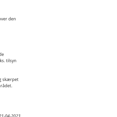
 over den
de
s. tilsyn
og skærpet
mrådet.
21-04-2023