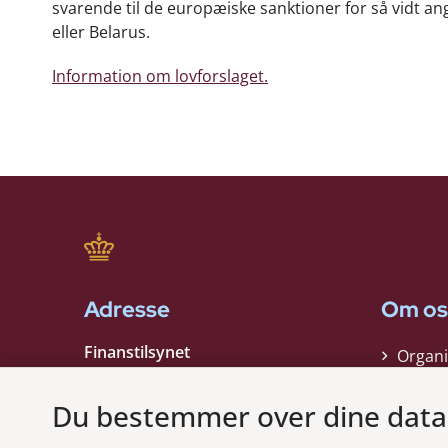
svarende til de europæiske sanktioner for så vidt an
eller Belarus.
Information om lovforslaget.
Adresse
Om os
Finanstilsynet
Organi
Strandgade 29
Strate
1401 København K
Du bestemmer over dine data
Kontak
EAN nummer:
5798000021006