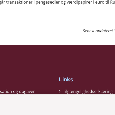
går transaktioner i pengesedler og værdipapirer i euro til R
Senest opdateret
Links
sation og opgaver
Tilgængelighedserklæring
gi
Cookiepolitik
t
Privatlivspolitik