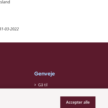
usland
31-03-2022
Genveje
Gå til
virksomhedsregisteret
Gå til selskabsmeddelelser
Accepter alle
English