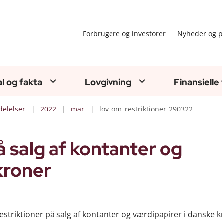
Forbrugere og investorer
Nyheder og p
al og fakta
Lovgivning
Finansielle
elelser
2022
mar
lov_om_restriktioner_290322
å salg af kontanter og
kroner
estriktioner på salg af kontanter og værdipapirer i danske 