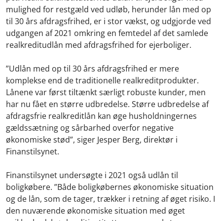
mulighed for restgæld ved udløb, herunder lån med op
til 30 års afdragsfrihed, er i stor vækst, og udgjorde ved
udgangen af 2021 omkring en femtedel af det samlede
realkreditudlån med afdragsfrihed for ejerboliger.
”Udlån med op til 30 års afdragsfrihed er mere
komplekse end de traditionelle realkreditprodukter.
Lånene var først tiltænkt særligt robuste kunder, men
har nu fået en større udbredelse. Større udbredelse af
afdragsfrie realkreditlån kan øge husholdningernes
gældssætning og sårbarhed overfor negative
økonomiske stød”, siger Jesper Berg, direktør i
Finanstilsynet.
Finanstilsynet undersøgte i 2021 også udlån til
boligkøbere. ”Både boligkøbernes økonomiske situation
og de lån, som de tager, trækker i retning af øget risiko. I
den nuværende økonomiske situation med øget