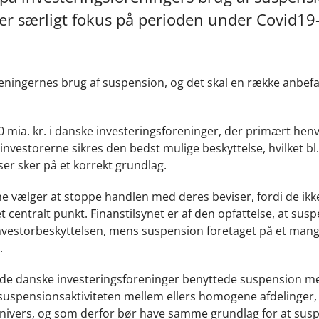
er særligt fokus på perioden under Covid19-
reningernes brug af suspension, og det skal en række anbefa
mia. kr. i danske investeringsforeninger, der primært hen
ilinvestorerne sikres den bedst mulige beskyttelse, hvilket bl.
ser sker på et korrekt grundlag.
ne vælger at stoppe handlen med deres beviser, fordi de ikk
t centralt punkt. Finanstilsynet er af den opfattelse, at sus
 investorbeskyttelsen, mens suspension foretaget på et mang
n.
t de danske investeringsforeninger benyttede suspension m
l i suspensionsaktiviteten mellem ellers homogene afdelinger
univers, og som derfor bør have samme grundlag for at sus