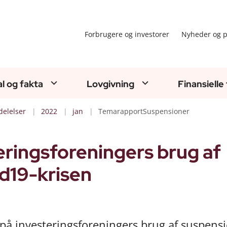
Forbrugere og investorer
Nyheder og p
al og fakta
Lovgivning
Finansielle
elelser
2022
jan
TemarapportSuspensioner
teringsforeningers brug af
d19-krisen
 på investeringsforeningers brug af suspensi