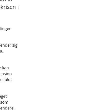
krisen i
linger
vender sig
a.
e kan
pension
elfuldt
eget
, som
pendere.