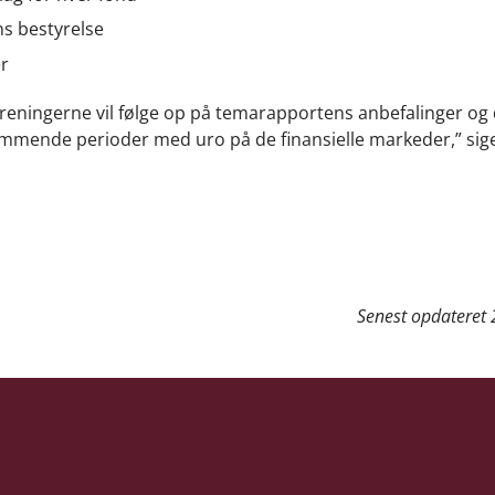
ns bestyrelse
er
sforeningerne vil følge op på temarapportens anbefalinger o
kommende perioder med uro på de finansielle markeder,” sige
Senest opdateret