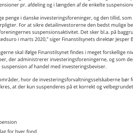
spensioner pr. afdeling og i længden af de enkelte suspension
ge penge i danske investeringsforeninger, og den tillid, som
pligter. For at sikre detailinvestorerne den bedst mulige be
foreningernes suspensionsaktivitet. Det sker bl.a. på baggr
edsuro i marts 2020,” siger Finanstilsynets direktør Jesper 
erne skal ifølge Finanstilsynet findes i meget forskellige ni
aber, der administrerer investeringsforeningerne, og som de
 suspension af handel med investeringsbeviser.
 områder, hvor de investeringsforvaltningsselskaberne bør 
ikres, at der kun suspenderes på et korrekt og velbegrunde
spension
lag for hver fond