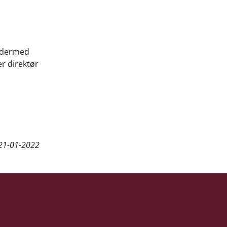
g dermed
r direktør
21-01-2022