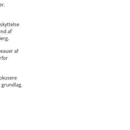
er.
skyttelse
und af
Berg.
veauer af
rfor
fokusere
t grundlag.