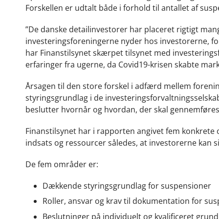
Forskellen er udtalt både i forhold til antallet af su
”De danske detailinvestorer har placeret rigtigt man
investeringsforeningerne nyder hos investorerne, for
har Finanstilsynet skærpet tilsynet med investerings
erfaringer fra ugerne, da Covid19-krisen skabte mark
Årsagen til den store forskel i adfærd mellem forening
styringsgrundlag i de investeringsforvaltningsselsk
beslutter hvornår og hvordan, der skal gennemføres
Finanstilsynet har i rapporten angivet fem konkrete
indsats og ressourcer således, at investorerne kan s
De fem områder er:
Dækkende styringsgrundlag for suspensioner
Roller, ansvar og krav til dokumentation for su
Beslutninger på individuelt og kvalificeret grund