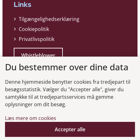
Links
Tilgængelighedserklæring
Cookiepolitik
Privatlivspolitik
Whistleblower
Du bestemmer over dine data
Denne hjemmeside benytter cookies fra tredjepart til
besøgsstatistik. Vælger du "Accepter alle", giver du
samtykke til at tredjepartsservices må gemme
Genveje
oplysninger om dit besøg.
Læs mere om cookies
Gå til virksomhedsregisteret
Gå til selskabsmeddelelser
Accepter alle
English