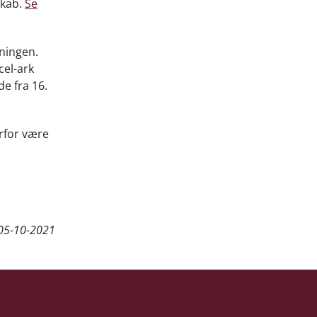
skab.
Se
dningen.
cel-ark
e fra 16.
rfor være
05-10-2021