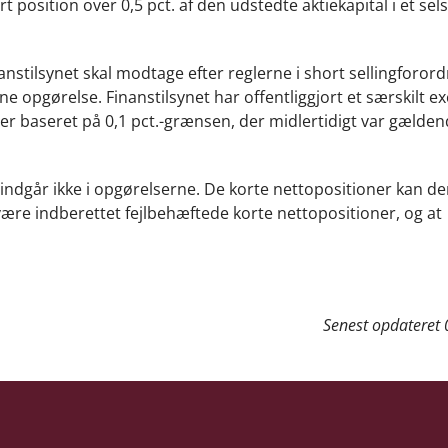
 position over 0,5 pct. af den udstedte aktiekapital i et sel
nstilsynet skal modtage efter reglerne i short sellingforor
ne opgørelse. Finanstilsynet har offentliggjort et særskilt ex
er baseret på 0,1 pct.-grænsen, der midlertidigt var gældend
ndgår ikke i opgørelserne. De korte nettopositioner kan de
ære indberettet fejlbehæftede korte nettopositioner, og at
Senest opdateret