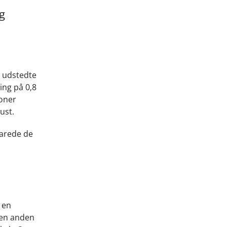
g
n udstedte
ing på 0,8
ioner
ust.
varede de
 en
den anden