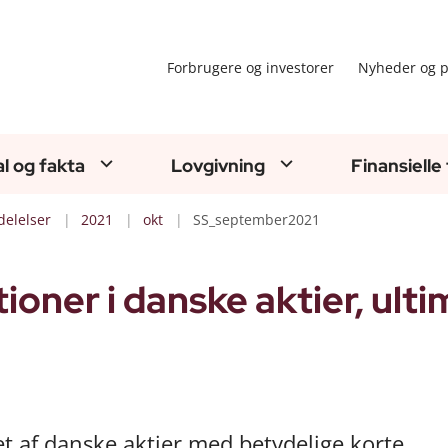
Forbrugere og investorer
Nyheder og p
al og fakta
Lovgivning
Finansielle
elelser
2021
okt
SS_september2021
tioner i danske aktier, ult
t af danske aktier med betydelige korte