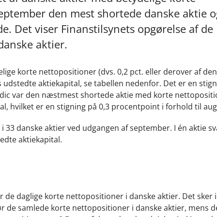
september den mest shortede danske aktie o
. Det viser Finanstilsynets opgørelse af de
danske aktier.
ge korte nettopositioner (dvs. 0,2 pct. eller derover af de
ts udstedte aktiekapital, se tabellen nedenfor. Det er en stign
rdic var den næstmest shortede aktie med korte nettoposit
al, hvilket er en stigning på 0,3 procentpoint i forhold til aug
 i 33 danske aktier ved udgangen af september. I én aktie s
edte aktiekapital.
r de daglige korte nettopositioner i danske aktier. Det sker i
ør de samlede korte nettopositioner i danske aktier, mens 