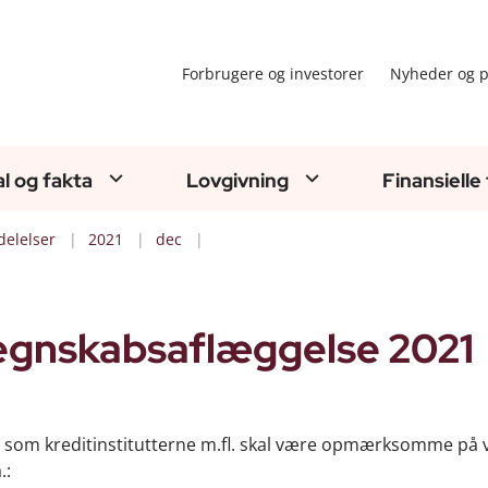
Forbrugere og investorer
Nyheder og p
al og fakta
Lovgivning
Finansielle
elelser
2021
dec
regnskabsaflæggelse 2021
, som kreditinstitutterne m.fl. skal være opmærksomme på 
.: