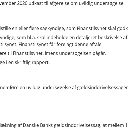
ovember 2020 udkast til afgørelse om uvildig undersøgelse
tille en eller flere sagkyndige, som Finanstilsynet skal god
ndige, som bl.a. skal indeholde en detaljeret beskrivelse af
ilsynet. Finanstilsynet får forelagt denne aftale.
re til Finanstilsynet, imens undersøgelsen pågår.
 i en skriftlig rapport.
nemføre en uvildig undersøgelse af gældsinddrivelsessagen
edækning af Danske Banks gældsinddrivelsessag, at mellem 1