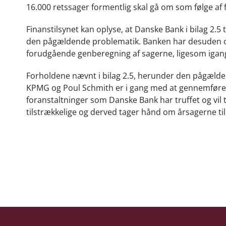
16.000 retssager formentlig skal gå om som følge af 
Finanstilsynet kan oplyse, at Danske Bank i bilag 2.5
den pågældende problematik. Banken har desuden oply
forudgående genberegning af sagerne, ligesom igang
Forholdene nævnt i bilag 2.5, herunder den pågælde
KPMG og Poul Schmith er i gang med at gennemføre. 
foranstaltninger som Danske Bank har truffet og vil t
tilstrækkelige og derved tager hånd om årsagerne til