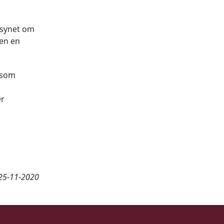
ilsynet om
den en
 som
er
25-11-2020