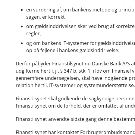
en vurdering af, om bankens metode og princippe
sagen, er korrekt
om gældsinddrivelsen sker ved brug af korrekte
regler,
og om bankens IT-systemer for gældsinddrivelse 
op på fejlene i bankens gældsinddrivelse.
Derfor påbyder Finanstilsynet nu Danske Bank A/S a
udgifterne hertil, jf. § 347 b, stk. 1, i lov om finan
gennemføre undersøgelsen, skal have indgående profes
relation hertil, IT-systemer og systemunderstøttelse.
Finanstilsynet skal godkende de sagkyndige persone
Finanstilsynet om de forhold, der er omfattet af un
Finanstilsynet anvendte sidste gang denne bestemme
Finanstilsynet har kontaktet Forbrugerombudsmande