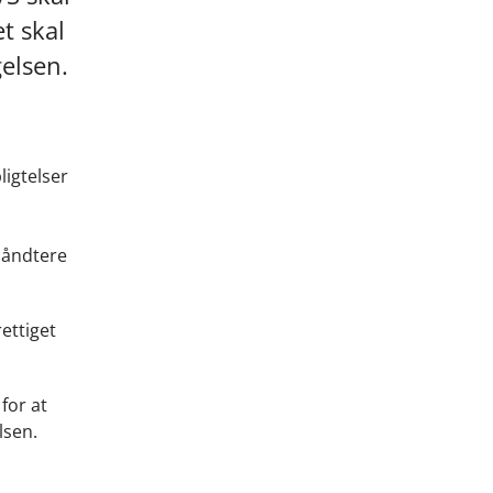
t skal
elsen.
ligtelser
håndtere
ettiget
for at
lsen.