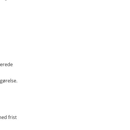
terede
gørelse.
ed frist