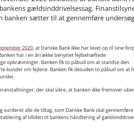
bankens gældsinddrivelsessag. Finanstilsyne
 banken sætter til at gennemføre undersøg
september 2020
, at Danske Bank ikke har levet op til sine forp
 Banken har i en årrække benyttet fejlbehæftede
ige opkrævninger. Banken fik to påbud om at standse den
rte kunder om fejlene. Banken fik desuden to påbud om at 
 kunder.
ranstaltninger, der skal sikre, at banken ikke fremover uber
og vurderet alle de tiltag, som Danske Bank skal gennemføre 
blering af tilliden til bankens håndtering af gældsinddrive