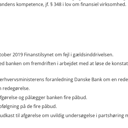
ens kompetence, jf. § 348 i lov om finansiel virksomhed.
ober 2019 Finanstilsynet om fejl i gældsinddrivelsen.
med banken om fremdriften i arbejdet med at løse de konsta
 erhvervsministerens foranledning Danske Bank om en rede
 redegørelse.
afgørelse og pålægger banken fire påbud.
følgning på de fire påbud.
ast til afgørelse om uvildig undersøgelse i partshøring m