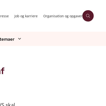
resse
Job og karriere
Organisation og opgaver
 temaer
af
/S skal