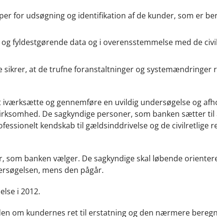
r for udsøgning og identifikation af de kunder, som er ber
 og fyldestgørende data og i overensstemmelse med de civil
sikrer, at de trufne foranstaltninger og systemændringer re
t iværksætte og gennemføre en uvildig undersøgelse og afh
siel virksomhed. De sagkyndige personer, som banken sætter til 
sionelt kendskab til gældsinddrivelse og de civilretlige re
r, som banken vælger. De sagkyndige skal løbende orienter
dersøgelsen, mens den pågår.
lse i 2012.
n om kundernes ret til erstatning og den nærmere beregn