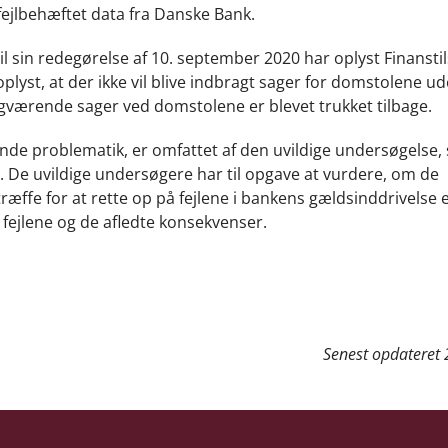
fejlbehæftet data fra Danske Bank.
 til sin redegørelse af 10. september 2020 har oplyst Finanst
st, at der ikke vil blive indbragt sager for domstolene u
værende sager ved domstolene er blevet trukket tilbage.
nde problematik, er omfattet af den uvildige undersøgelse,
De uvildige undersøgere har til opgave at vurdere, om de
ræffe for at rette op på fejlene i bankens gældsinddrivelse 
 fejlene og de afledte konsekvenser.
Senest opdateret