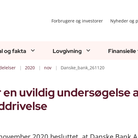
Forbrugere og investorer
Nyheder og p
al og fakta
Lovgivning
Finansielle
elelser
2020
nov
Danske_bank_261120
 en uvildig undersøgelse 
ddrivelse
. november 2020 besluttet, at Danske Bank A