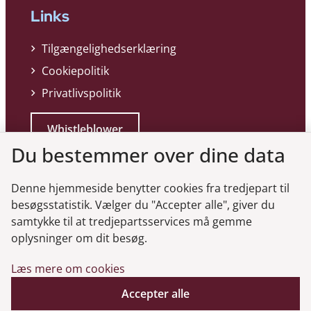
Links
Tilgængelighedserklæring
Cookiepolitik
Privatlivspolitik
Whistleblower
Du bestemmer over dine data
Denne hjemmeside benytter cookies fra tredjepart til
besøgsstatistik. Vælger du "Accepter alle", giver du
samtykke til at tredjepartsservices må gemme
Genveje
oplysninger om dit besøg.
Læs mere om cookies
Gå til virksomhedsregisteret
Accepter alle
Gå til selskabsmeddelelser