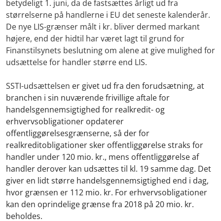
betydeligt 1. juni, da de fastsættes årligt ud fra
størrelserne på handlerne i EU det seneste kalenderår.
De nye LIS-grænser målt i kr. bliver dermed markant
højere, end der hidtil har været lagt til grund for
Finanstilsynets beslutning om alene at give mulighed for
udsættelse for handler større end LIS.
SSTI-udsættelsen
er givet ud fra den forudsætning, at
branchen i sin nuværende frivillige aftale for
handelsgennemsigtighed for realkredit- og
erhvervsobligationer opdaterer
offentliggørelsesgrænserne, så der for
realkreditobligationer sker offentliggørelse straks for
handler under 120 mio. kr., mens offentliggørelse af
handler derover kan udsættes til kl. 19 samme dag. Det
giver en lidt større handelsgennemsigtighed end i dag,
hvor grænsen er 112 mio. kr. For erhvervsobligationer
kan den oprindelige grænse fra 2018 på 20 mio. kr.
beholdes.