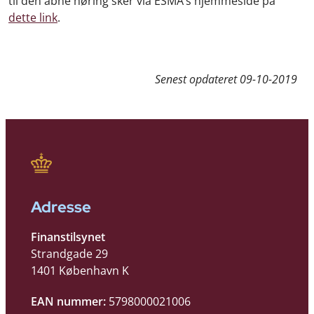
til den åbne høring sker via ESMA’s hjemmeside på
dette link
.
Senest opdateret
09-10-2019
Adresse
Finanstilsynet
Strandgade 29
1401 København K
EAN nummer:
5798000021006