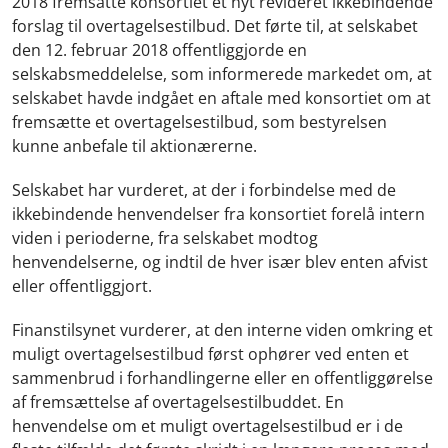
2018 fremsatte konsortiet et nyt revideret ikkebindende
forslag til overtagelsestilbud. Det førte til, at selskabet
den 12. februar 2018 offentliggjorde en
selskabsmeddelelse, som informerede markedet om, at
selskabet havde indgået en aftale med konsortiet om at
fremsætte et overtagelsestilbud, som bestyrelsen
kunne anbefale til aktionærerne.
Selskabet har vurderet, at der i forbindelse med de
ikkebindende henvendelser fra konsortiet forelå intern
viden i perioderne, fra selskabet modtog
henvendelserne, og indtil de hver især blev enten afvist
eller offentliggjort.
Finanstilsynet vurderer, at den interne viden omkring et
muligt overtagelsestilbud først ophører ved enten et
sammenbrud i forhandlingerne eller en offentliggørelse
af fremsættelse af overtagelsestilbuddet. En
henvendelse om et muligt overtagelsestilbud er i de