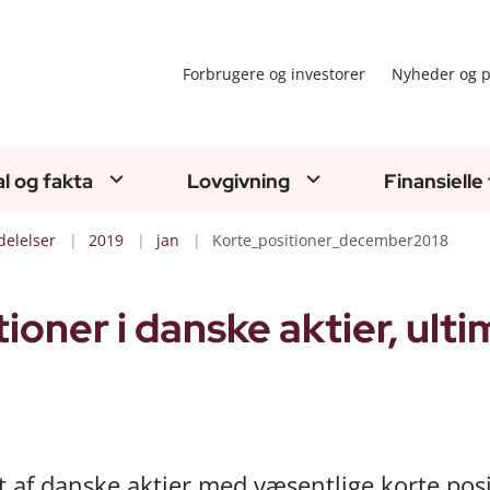
Forbrugere og investorer
Nyheder og p
al og fakta
Lovgivning
Finansielle
elelser
2019
jan
Korte_positioner_december2018
tioner i danske aktier, ult
 af danske aktier med væsentlige korte pos