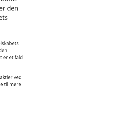
er den
ets
elskabets
 den
 er et fald
aktier ved
e til mere