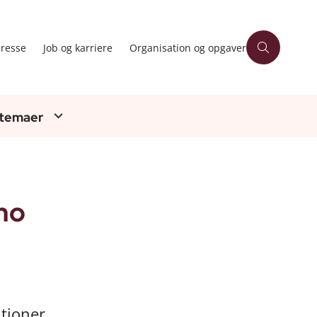
resse
Job og karriere
Organisation og opgaver
 temaer
imo
itioner