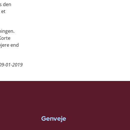
ns den
 et
ningen.
 Korte
øjere end
09-01-2019
Genveje