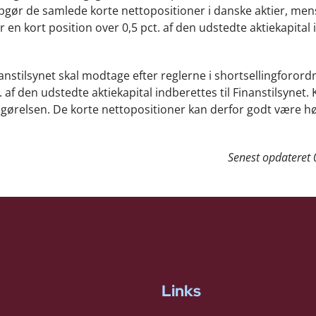
pgør de samlede korte nettopositioner i danske aktier, me
n kort position over 0,5 pct. af den udstedte aktiekapital i
nstilsynet skal modtage efter reglerne i shortsellingforord
. af den udstedte aktiekapital indberettes til Finanstilsynet.
opgørelsen. De korte nettopositioner kan derfor godt være h
Senest opdateret
Links