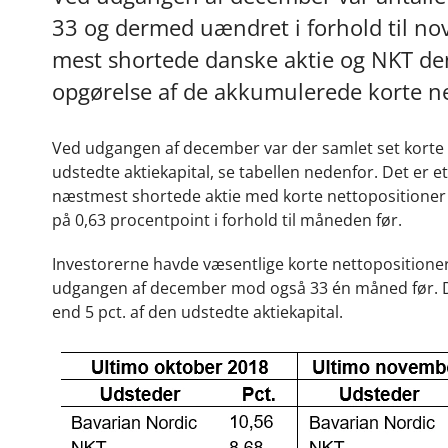
33 og dermed uændret i forhold til n
mest shortede danske aktie og NKT den
opgørelse af de akkumulerede korte net
Ved udgangen af december var der samlet set korte ne
udstedte aktiekapital, se tabellen nedenfor. Det er e
næstmest shortede aktie med korte nettopositioner sva
på 0,63 procentpoint i forhold til måneden før.
Investorerne havde væsentlige korte nettopositioner (
udgangen af december mod også 33 én måned før. Der 
end 5 pct. af den udstedte aktiekapital.