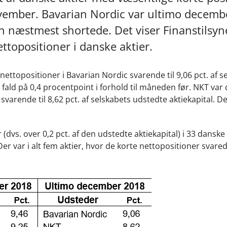
ovember. Bavarian Nordic var ultimo decemb
 næstmest shortede. Det viser Finanstilsyn
topositioner i danske aktier.
ttopositioner i Bavarian Nordic svarende til 9,06 pct. af s
t fald på 0,4 procentpoint i forhold til måneden før. NKT var
rende til 8,62 pct. af selskabets udstedte aktiekapital. Det
dvs. over 0,2 pct. af den udstedte aktiekapital) i 33 danske 
var i alt fem aktier, hvor de korte nettopositioner svared