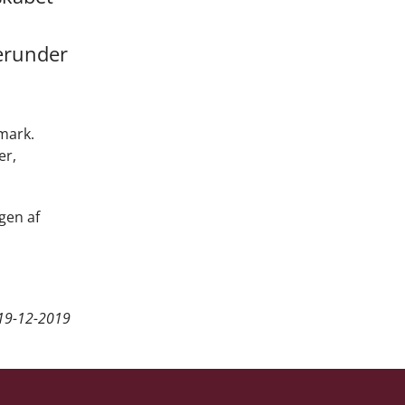
herunder
mark.
er,
gen af
19-12-2019