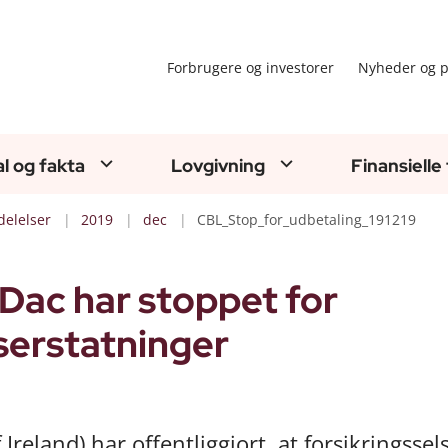
Forbrugere og investorer
Nyheder og p
al og fakta
Lovgivning
Finansielle
elelser
2019
dec
CBL_Stop_for_udbetaling_191219
Dac har stoppet for
serstatninger
Ireland) har offentliggjort, at forsikringssel