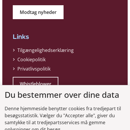
Modtag nyheder
Links
Tilgængelighedserklæring
Cookiepolitik
Privatlivspolitik
Whistleblower
Du bestemmer over dine data
Denne hjemmeside benytter cookies fra tredjepart til
besøgsstatistik. Vælger du "Accepter alle", giver du
samtykke til at tredjepartsservices må gemme
Genveje
oplysninger om dit besøg.