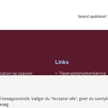
Senest opdateret
Links
sation og opgaver
Tilgængelighedserklæring
gi
Cookiepolitik
t
Privatlivspolitik
besøgsstatistik. Vælger du "Accepter alle", giver du samtykk
ag nyheder
Whistleblower
esøg.