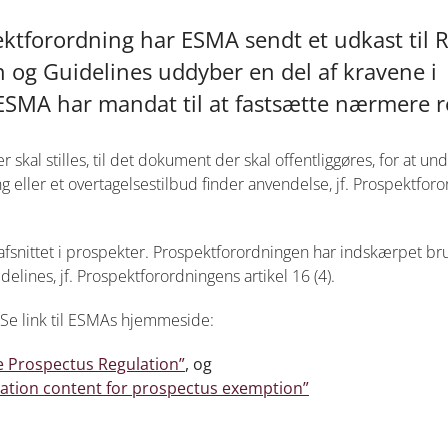
ktforordning har ESMA sendt et udkast til 
en og Guidelines uddyber en del af kravene i
SMA har mandat til at fastsætte nærmere re
 skal stilles, til det dokument der skal offentliggøres, for at un
g eller et overtagelsestilbud finder anvendelse, jf. Prospektfor
orafsnittet i prospekter. Prospektforordningen har indskærpet br
idelines, jf. Prospektforordningens artikel 16 (4).
. Se link til ESMAs hjemmeside:
he Prospectus Regulation”
, og
ation content for prospectus exemption”