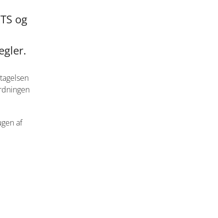
RTS og
gler.
dtagelsen
ordningen
ugen af