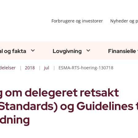
Forbrugere og investorer
Nyheder og p
al og fakta
Lovgivning
Finansielle
elelser
2018
jul
ESMA-RTS-hoering-130718
 om delegeret retsakt
Standards) og Guidelines t
rdning