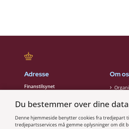
Adresse
Om os
Finanstilsynet
Organi
Strandgade 29
Strate
1401 København K
Du bestemmer over dine data
Kontak
EAN nummer:
5798000021006
Denne hjemmeside benytter cookies fra tredjepart til 
CVR nummer:
10598184
Modt
tredjepartsservices må gemme oplysninger om dit b