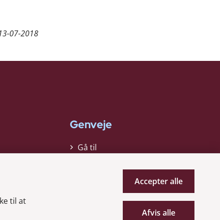
13-07-2018
Genveje
Gå til
virksomhedsregisteret
Gå til selskabsmeddelelser
Accepter alle
English
e til at
Afvis alle