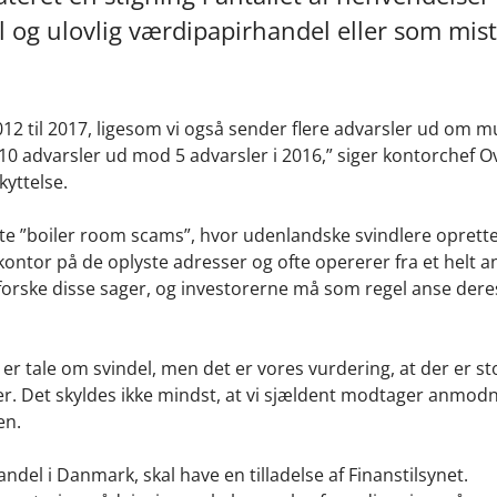
el og ulovlig værdipapirhandel eller som mi
012 til 2017, ligesom vi også sender flere advarsler ud om mu
0 advarsler ud mod 5 advarsler i 2016,” siger kontorchef O
kyttelse.
ldte ”boiler room scams”, hvor udenlandske svindlere oprett
ntor på de oplyste adresser og ofte opererer fra et helt a
erforske disse sager, og investorerne må som regel anse dere
e er tale om svindel, men det er vores vurdering, at der er sto
der. Det skyldes ikke mindst, at vi sjældent modtager anmo
en.
el i Danmark, skal have en tilladelse af Finanstilsynet.