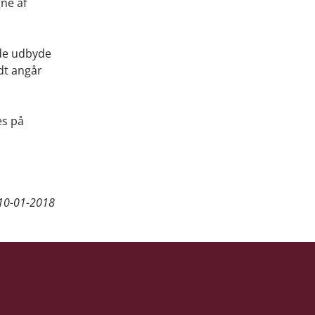
gne af
nde udbyde
dt angår
es på
10-01-2018