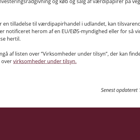
investeringsrådgivning og køb og salg af værdipapirer på ve
en tilladelse til værdipapirhandel i udlandet, kan tilsvare
 er notificeret herom af en EU/EØS-myndighed eller for så vi
se hertil.
gå af listen over ”Virksomheder under tilsyn”, der kan find
r over
virksomheder under tilsyn.
Senest opdateret