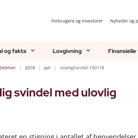
Forbrugere og investorer
Nyheder og p
al og fakta
Lovgivning
Finansielle
elelser
2018
jan
ulovlighandel-100118
ig svindel med ulovlig
ateret en stigning i antallet af henvendelser 