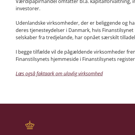
Værdipapirhandel omfatter bl.a. kapitalforvaltning, 
investorer.
Udenlandske virksomheder, der er beliggende og har 
deres tjenesteydelser i Danmark, hvis Finanstilsynet
selskaber fra tredjelande, har opnået særskilt tilladel
I begge tilfælde vil de pågældende virksomheder frem
Finanstilsynets hjemmeside i Finanstilsynets registe
Læs også faktaark om ulovlig virksomhed