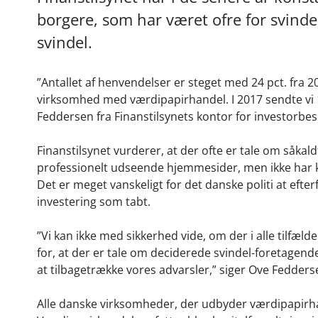
borgere, som har været ofre for svind
svindel.
”Antallet af henvendelser er steget med 24 pct. fra 2
virksomhed med værdipapirhandel. I 2017 sendte vi 1
Feddersen fra Finanstilsynets kontor for investorbes
Finanstilsynet vurderer, at der ofte er tale om såka
professionelt udseende hjemmesider, men ikke har ko
Det er meget vanskeligt for det danske politi at eft
investering som tabt.
”Vi kan ikke med sikkerhed vide, om der i alle tilfæld
for, at der er tale om deciderede svindel-foretagen
at tilbagetrække vores advarsler,” siger Ove Fedders
Alle danske virksomheder, der udbyder værdipapirhand