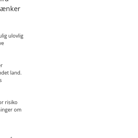
stænker
lig ulovlig
ve
er
ndet land.
s
r risiko
dninger om