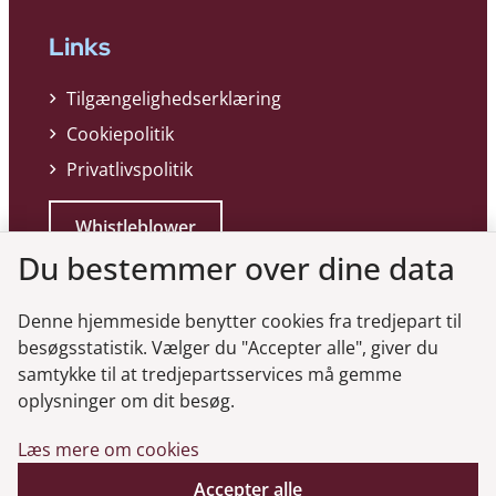
Links
Tilgængelighedserklæring
Cookiepolitik
Privatlivspolitik
Whistleblower
Du bestemmer over dine data
Denne hjemmeside benytter cookies fra tredjepart til
besøgsstatistik. Vælger du "Accepter alle", giver du
samtykke til at tredjepartsservices må gemme
Genveje
oplysninger om dit besøg.
Læs mere om cookies
Gå til virksomhedsregisteret
Gå til selskabsmeddelelser
Accepter alle