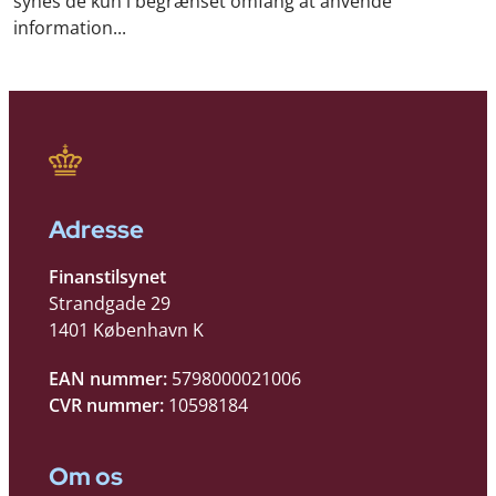
synes de kun i begrænset omfang at anvende
information...
Adresse
Finanstilsynet
Strandgade 29
1401 København K
EAN nummer:
5798000021006
CVR nummer:
10598184
Om os