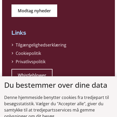
Modtag nyheder
Links
Tilgængelighedserklæring
Cookiepolitik
Privatlivspolitik
Whistleblower
Du bestemmer over dine data
Denne hjemmeside benytter cookies fra tredjepart til
besøgsstatistik. Vælger du "Accepter alle", giver du
samtykke til at tredjepartsservices må gemme
Genveje
oplysninger om dit besøg.