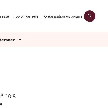
resse
Job og karriere
Organisation og opgaver
 temaer
på 10,8
e