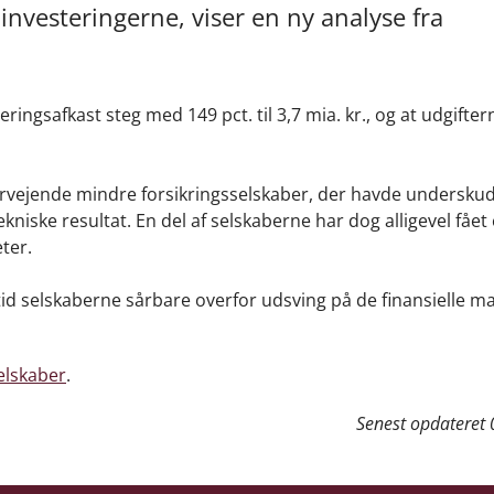
 investeringerne, viser en ny analyse fra
ngsafkast steg med 149 pct. til 3,7 mia. kr., og at udgiftern
overvejende mindre forsikringsselskaber, der havde undersku
ekniske resultat. En del af selskaberne har dog alligevel fået 
eter.
rtid selskaberne sårbare overfor udsving på de finansielle m
elskaber
.
Senest opdateret