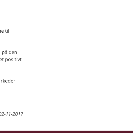
e til
d på den
et positivt
arkeder.
02-11-2017