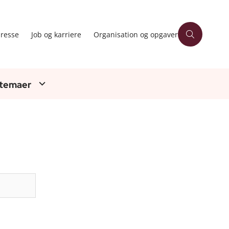
resse
Job og karriere
Organisation og opgaver
 temaer
Søg