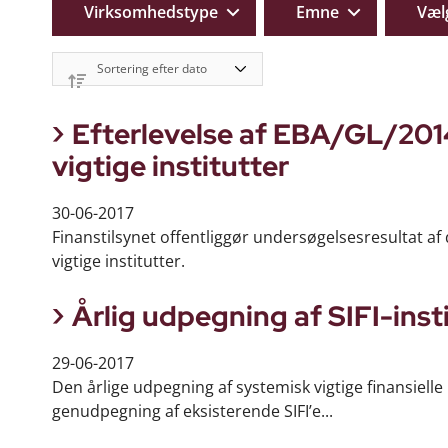
Virksomhedstype
Emne
Væl
Efterlevelse af EBA/GL/201
vigtige institutter
30-06-2017
Finanstilsynet offentliggør undersøgelsesresultat af 
vigtige institutter.
Årlig udpegning af SIFI-inst
29-06-2017
Den årlige udpegning af systemisk vigtige finansielle
genudpegning af eksisterende SIFI’e...