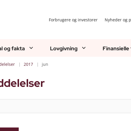
Forbrugere og investorer
Nyheder og p
al og fakta
Lovgivning
Finansielle
elelser
2017
jun
delelser