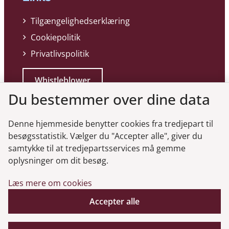
Tilgængelighedserklæring
Cookiepolitik
Privatlivspolitik
Whistleblower
Du bestemmer over dine data
Denne hjemmeside benytter cookies fra tredjepart til
besøgsstatistik. Vælger du "Accepter alle", giver du
samtykke til at tredjepartsservices må gemme
Genveje
oplysninger om dit besøg.
Læs mere om cookies
Gå til virksomhedsregisteret
Gå til selskabsmeddelelser
Accepter alle
English